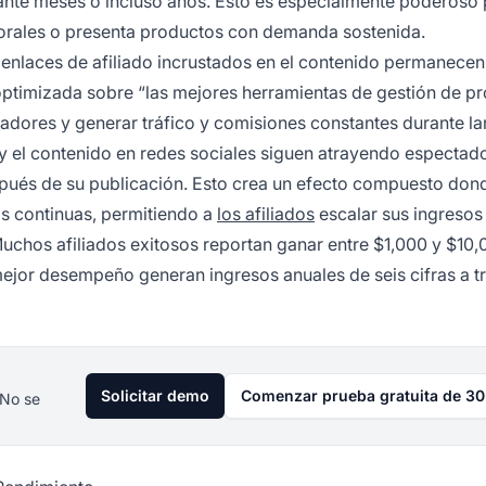
nte meses o incluso años. Esto es especialmente poderoso 
rales o presenta productos con demanda sostenida.
enlaces de afiliado incrustados en el contenido permanecen
optimizada sobre “las mejores herramientas de gestión de p
dores y generar tráfico y comisiones constantes durante la
 el contenido en redes sociales siguen atrayendo espectad
ués de su publicación. Esto crea un efecto compuesto dond
ias continuas, permitiendo a
los afiliados
escalar sus ingresos 
uchos afiliados exitosos reportan ganar entre $1,000 y $10,
ejor desempeño generan ingresos anuales de seis cifras a t
Solicitar demo
Comenzar prueba gratuita de 30
 No se