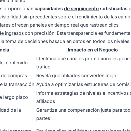
 Rendimiento
os proporcionan
capacidades
de seguimiento
sofisticadas
q
visibilidad sin precedentes sobre el rendimiento de las camp
lares ofrecen paneles en tiempo real que rastrean clics,
de ingresos
con precisión. Esta transparencia es fundamental
 la toma de decisiones basada en datos en todos los niveles.
ncia
Impacto en el Negocio
Identifica qué canales promocionales gene
del contenido
tráfico
ón de compras
Revela qué afiliados convierten mejor
e la transacción
Ayuda a optimizar las estructuras de comis
Informa estrategias de niveles e incentivos
 a largo plazo
afiliados
idad de la
Garantiza una compensación justa para tod
partes
ad del programa
Previene clics inválidos y conversiones fal