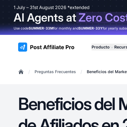
1 July – 31st August 2026 *extended
AI Agents at
Zero Cos
Use code
SUMMER-33M
for monthly and
SUMMER-33Y
for yearly subs
:site.title
Producto
Recur
/
/
Preguntas Frecuentes
Beneficios del Marke
Home
Beneficios del 
de Afiliados en