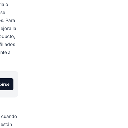
ia o
 se
s. Para
ejora la
oducto,
filiados
nte a
birse
s cuando
 están