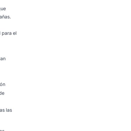
ue
añas.
 para el
ran
ión
 de
as las
sas