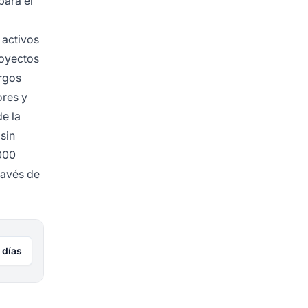
para el
 activos
royectos
rgos
ores y
e la
sin
000
ravés de
 días