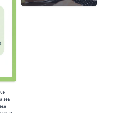
ue
ya sea
—ese