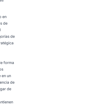
o en
es de
l
gorías de
ratégica
de forma
os
e en un
iencia de
ugar de
antienen