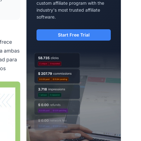
custom affiliate program with the
industry's most trusted affiliate
software.
Start Free Trial
frece
ara ambas
dad para
dos