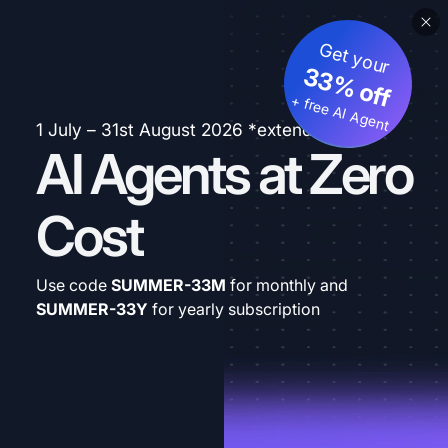
Get your
33% off
+ free AI Agent
1 July – 31st August 2026 *extended
AI Agents at Zero
Cost
Use code
SUMMER-33M
for monthly and
SUMMER-33Y
for yearly subscription