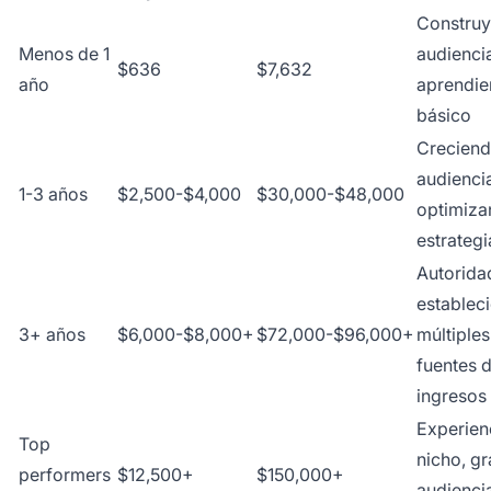
Constru
Menos de 1
audienci
$636
$7,632
año
aprendie
básico
Crecien
audienci
1-3 años
$2,500-$4,000
$30,000-$48,000
optimiz
estrategi
Autorida
estableci
3+ años
$6,000-$8,000+
$72,000-$96,000+
múltiples
fuentes 
ingresos
Experien
Top
nicho, gr
performers
$12,500+
$150,000+
audienci