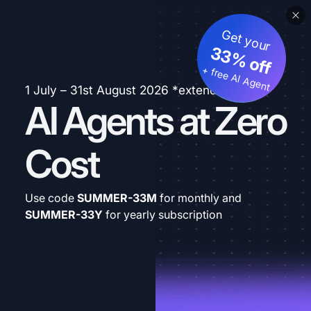
Get your
33% off
+ free AI Agent
1 July – 31st August 2026 *extended
AI Agents at Zero
Cost
Use code
SUMMER-33M
for monthly and
SUMMER-33Y
for yearly subscription