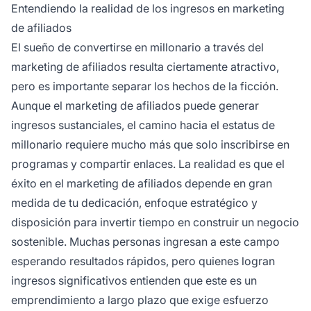
afiliados ganan más de $150,000 al año. El
Entendiendo la realidad de los ingresos en marketing
éxito depende de la selección de nicho,
de afiliados
construcción de audiencia, calidad del
El sueño de convertirse en millonario a través del
contenido y dedicación al crecimiento a largo
marketing de afiliados resulta ciertamente atractivo,
plazo en vez de buscar ganancias rápidas.
pero es importante separar los hechos de la ficción.
Aunque el marketing de afiliados puede generar
ingresos sustanciales, el camino hacia el estatus de
millonario requiere mucho más que solo inscribirse en
programas y compartir enlaces. La realidad es que el
éxito en el marketing de afiliados depende en gran
medida de tu dedicación, enfoque estratégico y
disposición para invertir tiempo en construir un negocio
sostenible. Muchas personas ingresan a este campo
esperando resultados rápidos, pero quienes logran
ingresos significativos entienden que este es un
emprendimiento a largo plazo que exige esfuerzo