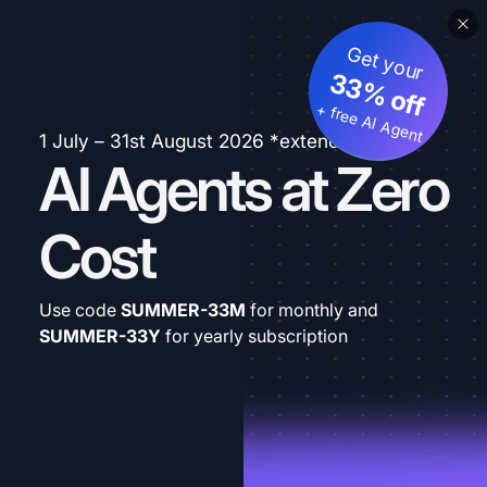
Get your
33% off
+ free AI Agent
1 July – 31st August 2026 *extended
AI Agents at Zero
Cost
Use code
SUMMER-33M
for monthly and
SUMMER-33Y
for yearly subscription