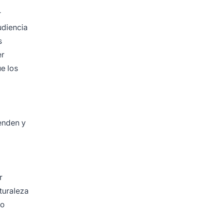
r
udiencia
s
er
e los
enden y
r
turaleza
do