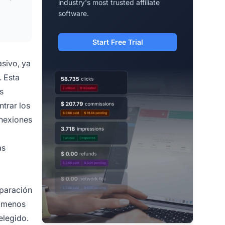
industry's most trusted affiliate
software.
Start Free Trial
sivo, ya
. Esta
s
trar los
nexiones
as
mparación
e menos
elegido.