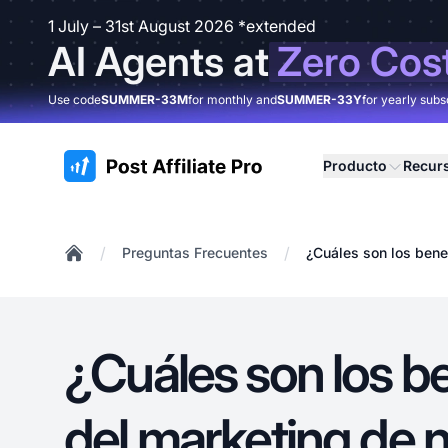
1 July – 31st August 2026 *extended
AI Agents at
Zero Cos
Use code
SUMMER-33M
for monthly and
SUMMER-33Y
for yearly subs
:site.title
Producto
Recur
/
/
Preguntas Frecuentes
¿Cuáles son los bene
Home
¿Cuáles son los be
del marketing de 