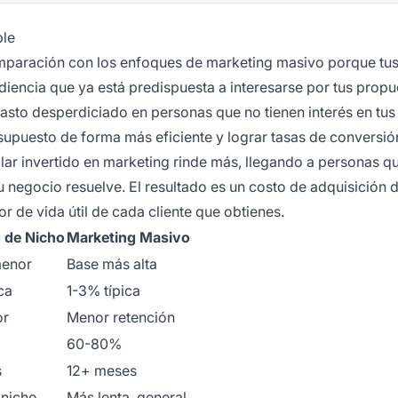
ble
omparación con los enfoques de marketing masivo porque tu
iencia que ya está predispuesta a interesarse por tus propu
gasto desperdiciado en personas que no tienen interés en tus
esupuesto de forma más eficiente y lograr tasas de conversi
ólar invertido en marketing rinde más, llegando a personas q
 negocio resuelve. El resultado es un costo de adquisición 
r de vida útil de cada cliente que obtienes.
 de Nicho
Marketing Masivo
enor
Base más alta
ca
1-3% típica
or
Menor retención
60-80%
s
12+ meses
 nicho
Más lenta, general