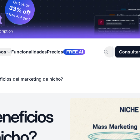
Get your
33% off
+ free AI Agent
t
cription
sos
Funcionalidades
Precios
Consultar
FREE AI
ficios del marketing de nicho?
neficios
nicho?