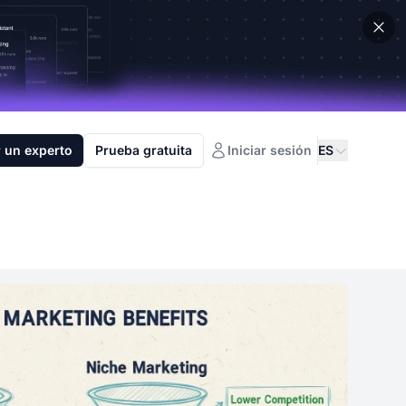
 un experto
Prueba gratuita
Iniciar sesión
ES