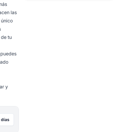
 más
acen las
 único
s
 de tu
o puedes
iado
ar y
 días