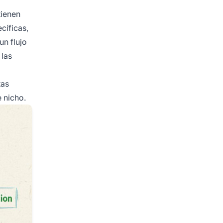
tienen
cíficas,
un flujo
 las
tas
 nicho.