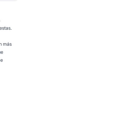
s
estas.
ón más
ue
de