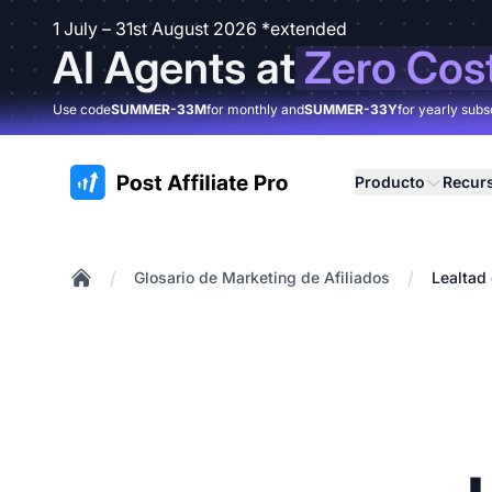
1 July – 31st August 2026 *extended
AI Agents at
Zero Cos
Use code
SUMMER-33M
for monthly and
SUMMER-33Y
for yearly subs
:site.title
Producto
Recur
/
/
Glosario de Marketing de Afiliados
Lealtad
Home