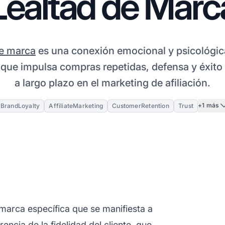
Lealtad de Marc
e marca
es una conexión emocional y psicológic
que impulsa compras repetidas, defensa y éxito
a largo plazo en el marketing de afiliación.
+1 más
BrandLoyalty
AffiliateMarketing
CustomerRetention
Trust
marca específica que se manifiesta a
ncia de la fidelidad del cliente, que