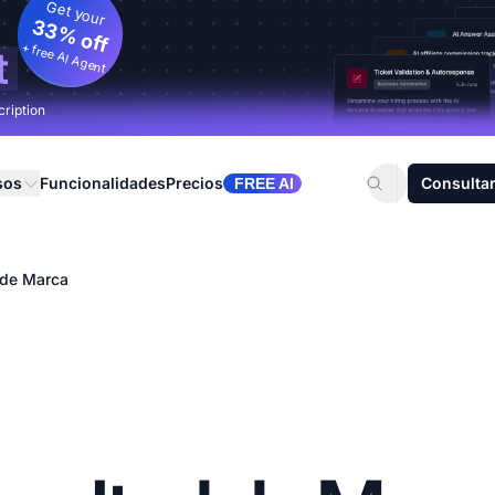
Get your
33% off
+ free AI Agent
t
cription
sos
Funcionalidades
Precios
Consultar
FREE AI
 de Marca