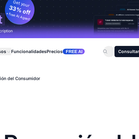
Get your
33% off
+ free AI Agent
t
cription
sos
Funcionalidades
Precios
Consultar
FREE AI
ión del Consumidor