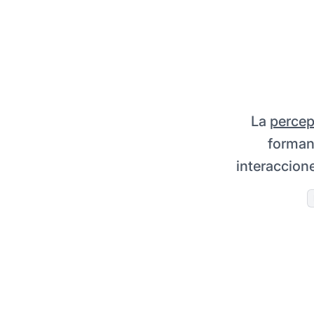
La
percep
forman
interaccione