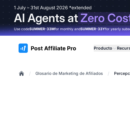
1 July – 31st August 2026 *extended
AI Agents at
Zero Cos
Use code
SUMMER-33M
for monthly and
SUMMER-33Y
for yearly subs
:site.title
Producto
Recur
/
/
Glosario de Marketing de Afiliados
Percepc
Home