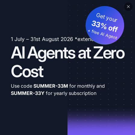
Get your
33% off
+ free AI Agent
1 July – 31st August 2026 *extended
AI Agents at Zero
Cost
Use code
SUMMER-33M
for monthly and
SUMMER-33Y
for yearly subscription