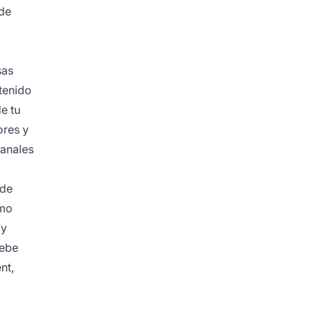
 de
sas
tenido
e tu
ores y
canales
 de
omo
 y
debe
nt,