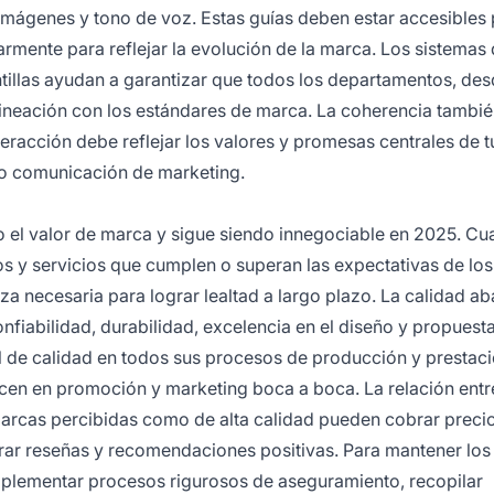
e imágenes y tono de voz. Estas guías deben estar accesibles
rmente para reflejar la evolución de la marca. Los sistemas
antillas ayudan a garantizar que todos los departamentos, de
alineación con los estándares de marca. La coherencia tambié
teracción debe reflejar los valores y promesas centrales de 
s o comunicación de marketing.
do el valor de marca y sigue siendo innegociable en 2025. Cu
y servicios que cumplen o superan las expectativas de los 
 necesaria para lograr lealtad a largo plazo. La calidad ab
fiabilidad, durabilidad, excelencia en el diseño y propuest
ol de calidad en todos sus procesos de producción y prestac
ucen en promoción y marketing boca a boca. La relación entr
 marcas percibidas como de alta calidad pueden cobrar preci
rar reseñas y recomendaciones positivas. Para mantener los
mplementar procesos rigurosos de aseguramiento, recopilar