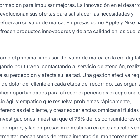
formación para impulsar mejoras. La innovación en el desarr
evolucionan sus ofertas para satisfacer las necesidades y
 refuerzan su valor de marca. Empresas como Apple y Nike h
recen productos innovadores y de alta calidad en los que l
como el principal impulsor del valor de marca en la era digita
gando por tu web, contactando al servicio de atención, real
su percepción y afecta su lealtad. Una gestión efectiva req
de dolor del cliente en cada etapa del recorrido. Las organ
ificar oportunidades para ofrecer experiencias excepcional
icio ágil y empático que resuelva problemas rápidamente,
eferencias del cliente, y crear experiencias omnicanal fluida
s investigaciones muestran que el 73% de los consumidores c
as compras, y las empresas que destacan en este aspecto ve
Implementar mecanismos de retroalimentación, monitorear métr