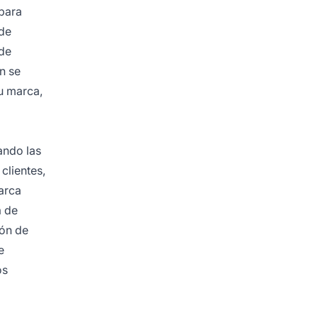
 para
 de
sde
n se
tu marca,
ando las
clientes,
arca
a de
ión de
e
os