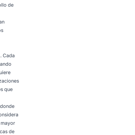
ollo de
an
os
l. Cada
izando
uiere
izaciones
es que
s donde
onsidera
n mayor
icas de