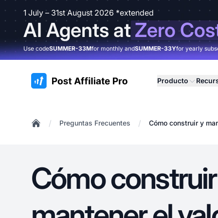
1 July – 31st August 2026 *extended
AI Agents at
Zero Cos
Use code
SUMMER-33M
for monthly and
SUMMER-33Y
for yearly subs
:site.title
Producto
Recur
/
/
Preguntas Frecuentes
Cómo construir y man
Home
Cómo construir
mantener el val