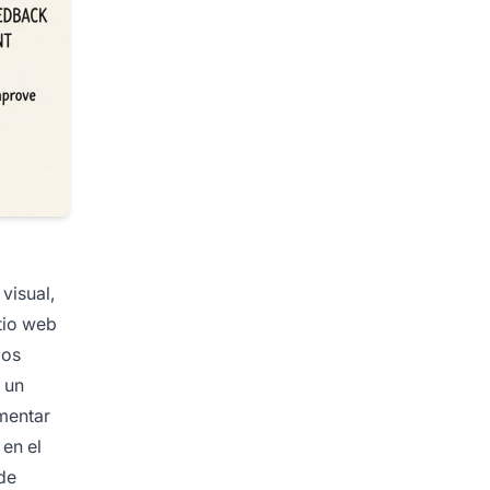
visual,
tio web
los
 un
mentar
en el
de