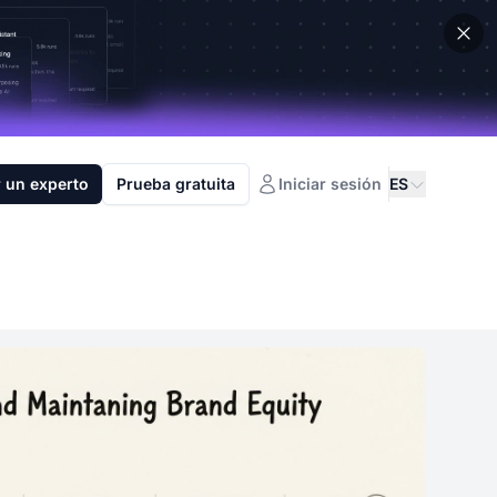
 un experto
Prueba gratuita
Iniciar sesión
ES