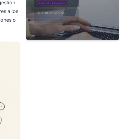
gestión
es a los
iones o