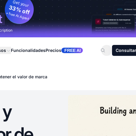
Get your
33% off
+ free AI Agent
t
cription
sos
Funcionalidades
Precios
Consultar
FREE AI
tener el valor de marca
 y
or de