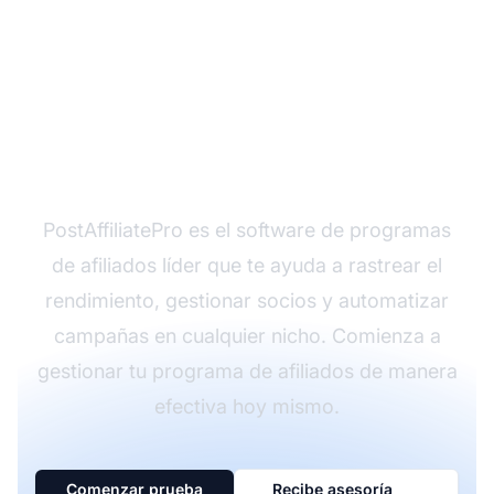
¿Listo para gestionar tu
programa de afiliados?
PostAffiliatePro es el software de programas
de afiliados líder que te ayuda a rastrear el
rendimiento, gestionar socios y automatizar
campañas en cualquier nicho. Comienza a
gestionar tu programa de afiliados de manera
efectiva hoy mismo.
Comenzar prueba
Recibe asesoría