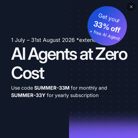
Get your
33% off
+ free AI Agent
1 July – 31st August 2026 *extended
AI Agents at Zero
Cost
Use code
SUMMER-33M
for monthly and
SUMMER-33Y
for yearly subscription