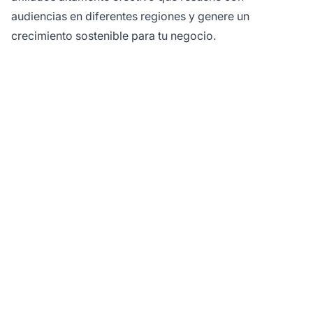
audiencias en diferentes regiones y genere un
crecimiento sostenible para tu negocio.
¿Listo para optimizar tu
marketing de afiliados
con segmentación
geográfica?