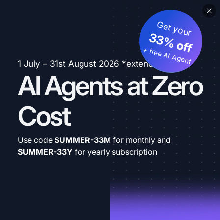
Get your
33% off
+ free AI Agent
1 July – 31st August 2026 *extended
AI Agents at Zero
Cost
Use code
SUMMER-33M
for monthly and
SUMMER-33Y
for yearly subscription