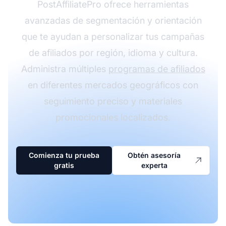
PostAffiliatePro ofrece herramientas
avanzadas de segmentación y orientación
que te ayudan a personalizar tus campañas
de afiliados por región, idioma y cultura.
Administra múltiples
programas de afiliados
en diferentes mercados geográficos con
seguimiento preciso y materiales
promocionales localizados.
Comienza tu prueba
Obtén asesoría
gratis
experta