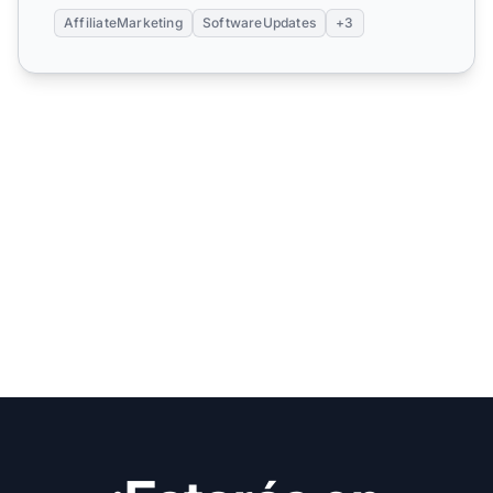
AffiliateMarketing
SoftwareUpdates
+3