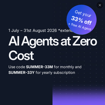
Get your
33% off
+ free AI Agent
1 July – 31st August 2026 *extended
AI Agents at Zero
Cost
Use code
SUMMER-33M
for monthly and
SUMMER-33Y
for yearly subscription