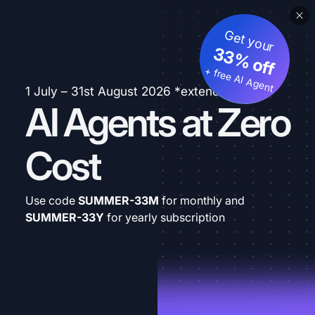
Get your
33% off
+ free AI Agent
1 July – 31st August 2026 *extended
AI Agents at Zero
Cost
Use code
SUMMER-33M
for monthly and
SUMMER-33Y
for yearly subscription