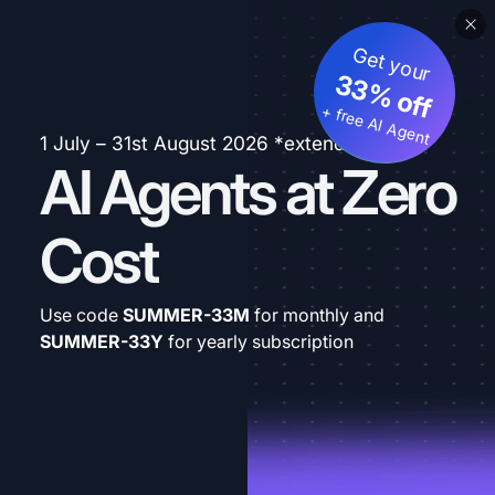
Get your
33% off
+ free AI Agent
1 July – 31st August 2026 *extended
AI Agents at Zero
Cost
Use code
SUMMER-33M
for monthly and
SUMMER-33Y
for yearly subscription