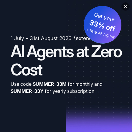
Get your
33% off
+ free AI Agent
1 July – 31st August 2026 *extended
AI Agents at Zero
Cost
Use code
SUMMER-33M
for monthly and
SUMMER-33Y
for yearly subscription