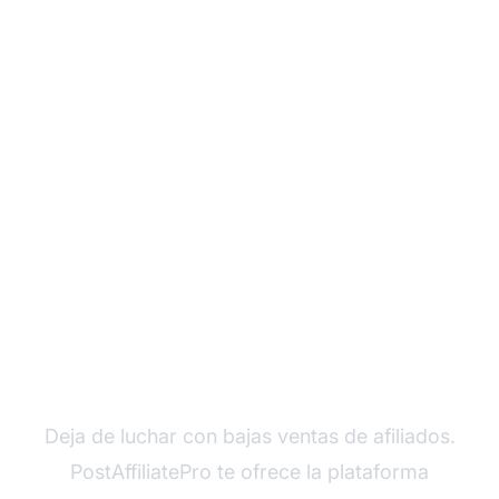
Transforma tu
programa de afiliados
en una máquina de
ingresos
Deja de luchar con bajas ventas de afiliados.
PostAffiliatePro te ofrece la plataforma