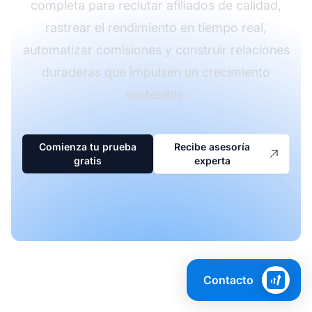
completa para reclutar afiliados de calidad,
rastrear el rendimiento en tiempo real,
automatizar comisiones y construir relaciones
duraderas que impulsen un crecimiento
sostenible.
Comienza tu prueba
Recibe asesoría
gratis
experta
Contacto