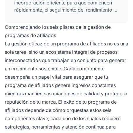
incorporación eficiente para que comiencen
rápidamente,
el seguimiento
del rendimiento y
el análisis para medir resultados, la gestión
competitiva de comisiones para motivar a los
Comprendiendo los seis pilares de la gestión de
afiliados, el cumplimiento y la prevención del
programas de afiliados
fraude para proteger tu programa, y la
La gestión eficaz de un programa de afiliados no es una
construcción de relaciones sólidas para
sola tarea, sino un ecosistema integral de procesos
garantizar asociaciones a largo plazo.
interconectados que trabajan en conjunto para generar
un crecimiento sostenible. Cada componente
desempeña un papel vital para asegurar que tu
programa de afiliados genere ingresos constantes
mientras mantiene asociaciones de calidad y protege la
reputación de tu marca. El éxito de tu programa de
afiliados depende de cómo orquestes estos seis
componentes clave, cada uno de los cuales requiere
estrategias, herramientas y atención continua para