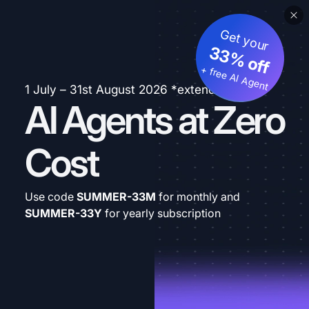
Get your
33% off
+ free AI Agent
1 July – 31st August 2026 *extended
AI Agents at Zero
Cost
Use code
SUMMER-33M
for monthly and
SUMMER-33Y
for yearly subscription