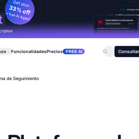
Get your
33% off
+ free AI Agent
t
cription
sos
Funcionalidades
Precios
Consultar
FREE AI
rma de Seguimiento