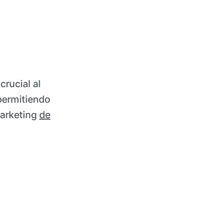
rucial al
 permitiendo
marketing
de