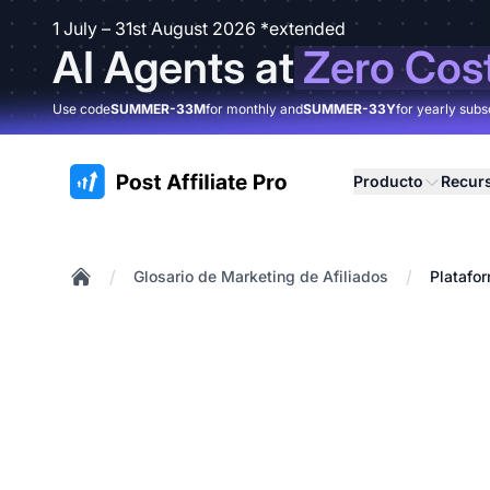
1 July – 31st August 2026 *extended
AI Agents at
Zero Cos
Use code
SUMMER-33M
for monthly and
SUMMER-33Y
for yearly subs
:site.title
Producto
Recur
/
/
Glosario de Marketing de Afiliados
Platafo
Home