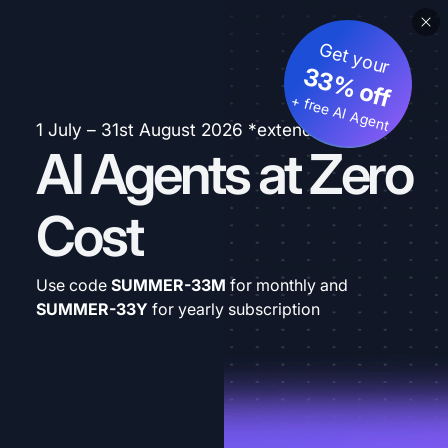
Get your
33% off
+ free AI Agent
1 July – 31st August 2026 *extended
AI Agents at Zero
Cost
Use code
SUMMER-33M
for monthly and
SUMMER-33Y
for yearly subscription