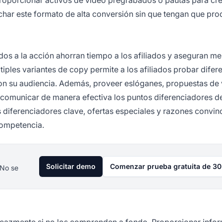
char este formato de alta conversión sin que tengan que prod
ados a la acción ahorran tiempo a los afiliados y aseguran m
iples variantes de copy permite a los afiliados probar difer
n su audiencia. Además, proveer eslóganes, propuestas de 
a comunicar de manera efectiva los puntos diferenciadores de
s diferenciadores clave, ofertas especiales y razones convin
competencia.
Solicitar demo
Comenzar prueba gratuita de 30
 No se
icazmente si no los comprenden a fondo. Proporcionar info