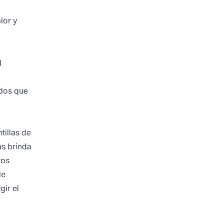
lor y
l
ados que
tillas de
s brinda
tos
de
gir el