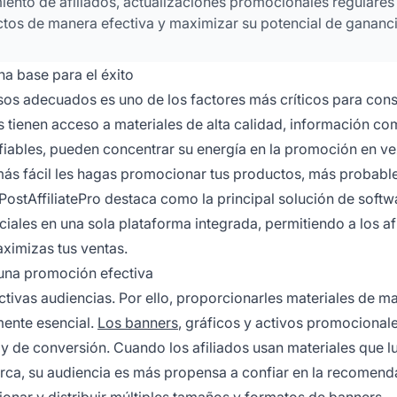
iento de afiliados, actualizaciones promocionales regulares
tos de manera efectiva y maximizar su potencial de gananci
na base para el éxito
sos adecuados es uno de los factores más críticos para cons
s tienen acceso a materiales de alta calidad, información co
fiables, pueden concentrar su energía en la promoción en v
ás fácil les hagas promocionar tus productos, más probabl
ostAffiliatePro destaca como la principal solución de softw
ciales en una sola plataforma integrada, permitiendo a los af
ximizas tus ventas.
 una promoción efectiva
ctivas audiencias. Por ello, proporcionarles materiales de m
mente esencial.
Los banners
, gráficos y activos promocionale
 y de conversión. Cuando los afiliados usan materiales que l
marca, su audiencia es más propensa a confiar en la recomend
tionar y distribuir múltiples tamaños y formatos
de banners