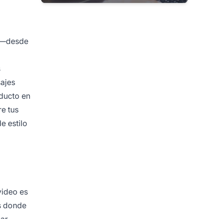
es—desde
s
sajes
oducto en
re tus
e estilo
video es
es donde
ear