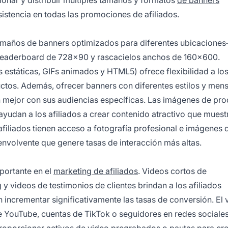
stencia en todas las promociones de afiliados.
 tamaños de banners optimizados para diferentes ubicacion
leaderboard de 728x90 y rascacielos anchos de 160x600.
estáticas, GIFs animados y HTML5) ofrece flexibilidad a lo
ctos. Además, ofrecer banners con diferentes estilos y men
n mejor con sus audiencias específicas. Las imágenes de pr
ayudan a los afiliados a crear contenido atractivo que muest
iliados tienen acceso a fotografía profesional e imágenes d
nvolvente que genere tasas de interacción más altas.
portante en el
marketing de afiliados
. Videos cortos de
 videos de testimonios de clientes brindan a los afiliados
ncrementar significativamente las tasas de conversión. El 
de YouTube, cuentas de TikTok o seguidores en redes social
proporcionar activos de video pregrabados o pautas para cr