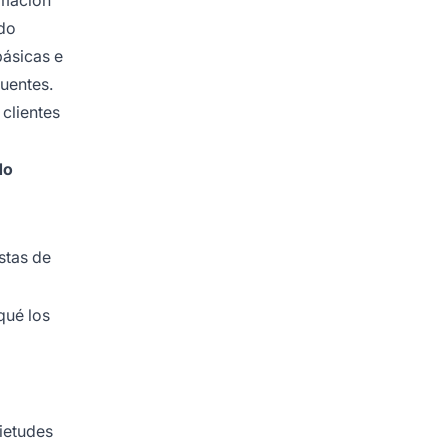
ido
básicas e
cuentes.
 clientes
do
stas de
 qué los
uietudes