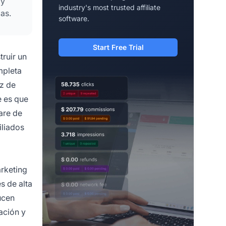
 y
industry's most trusted affiliate
as.
software.
Start Free Trial
truir un
mpleta
ez de
e es que
are de
iliados
arketing
s de alta
ucen
ación y