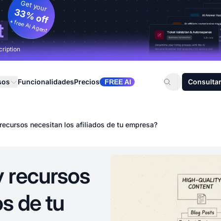
Get your
33% off
+ free AI Agent
t
cription
sos
Funcionalidades
Precios
Consultar
FREE AI
recursos necesitan los afiliados de tu empresa?
y recursos
os de tu