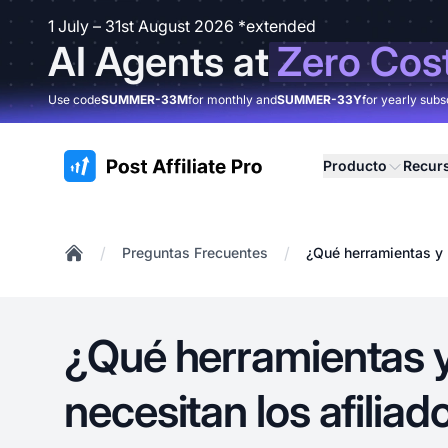
1 July – 31st August 2026 *extended
AI Agents at
Zero Cos
Use code
SUMMER-33M
for monthly and
SUMMER-33Y
for yearly subs
:site.title
Producto
Recur
/
/
Preguntas Frecuentes
¿Qué herramientas y 
Home
¿Qué herramientas 
necesitan los afiliad