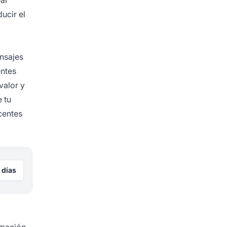
ucir el
ensajes
entes
valor y
 tu
centes
 días
rmación