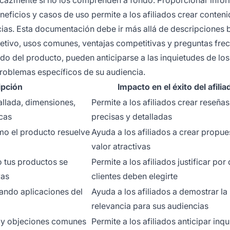
neficios y casos de uso permite a los afiliados crear conten
ias. Esta documentación debe ir más allá de descripciones 
jetivo, usos comunes, ventajas competitivas y preguntas fre
o del producto, pueden anticiparse a las inquietudes de los
roblemas específicos de su audiencia.
ipción
Impacto en el éxito del afilia
allada, dimensiones,
Permite a los afiliados crear reseñas
icas
precisas y detalladas
mo el producto resuelve
Ayuda a los afiliados a crear propue
valor atractivas
 tus productos se
Permite a los afiliados justificar por
vas
clientes deben elegirte
ando aplicaciones del
Ayuda a los afiliados a demostrar la
relevancia para sus audiencias
 y objeciones comunes
Permite a los afiliados anticipar inq