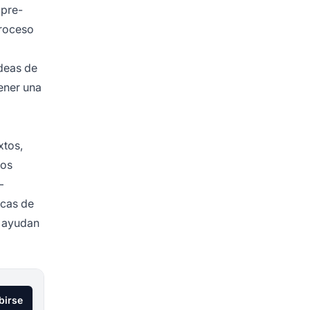
 pre-
proceso
ideas de
tener una
xtos,
dos
—
icas de
s ayudan
birse