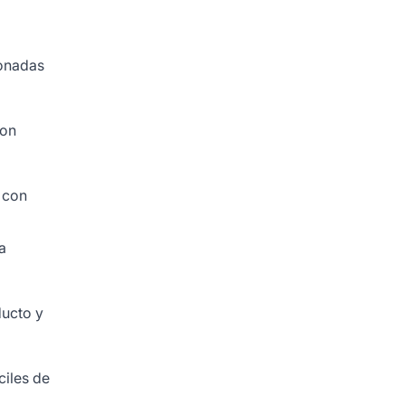
lonadas
con
 con
a
ducto y
ciles de