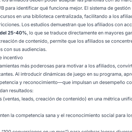
B para identificar qué funciona mejor. El sistema de gestión
cursos en una biblioteca centralizada, facilitando a los afili
fricciones. Los estudios demuestran que los afiliados con ac
 del 25-40%
, lo que se traduce directamente en mayores ga
 creación de contenido, permite que los afiliados se concentr
es con sus audiencias.
e incentivo
amientas más poderosas para motivar a los afiliados, convir
ficantes. Al introducir dinámicas de juego en su programa, a
etencia y reconocimiento—que impulsan un desempeño con
dan resultados:
es (ventas, leads, creación de contenido) en una métrica unif
nten la competencia sana y el reconocimiento social para lo
. “100 conversiones en un mes”) para celebrar logros divers