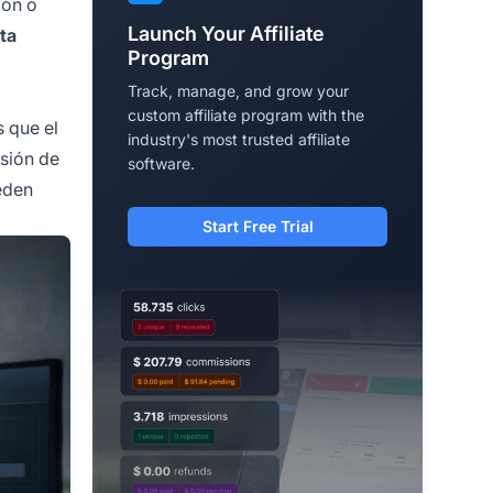
ión o
Launch Your Affiliate
sta
Program
Track, manage, and grow your
custom affiliate program with the
s que el
industry's most trusted affiliate
isión de
software.
den
Start Free Trial