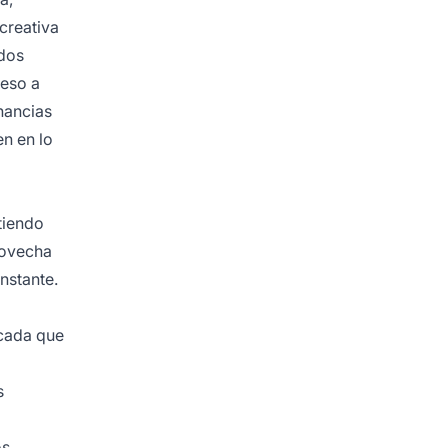
 creativa
ados
ceso a
nancias
en en lo
tiendo
provecha
stante.
icada que
s
os