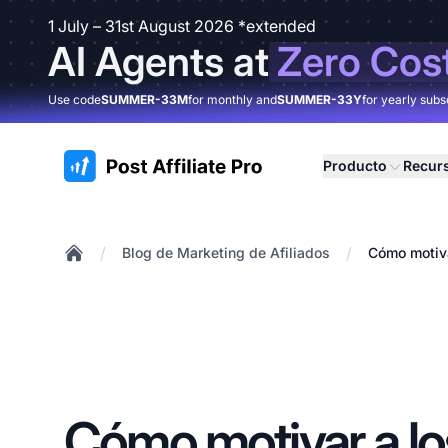
1 July – 31st August 2026 *extended
AI Agents at
Zero Cos
Use code
SUMMER-33M
for monthly and
SUMMER-33Y
for yearly subs
:site.title
Producto
Recur
/
/
Blog de Marketing de Afiliados
Cómo motiva
Home
Cómo motivar a los