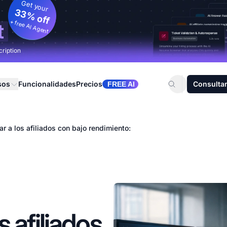
Get your
33% off
+ free AI Agent
t
cription
sos
Funcionalidades
Precios
Consultar
FREE AI
r a los afiliados con bajo rendimiento:
 afiliados