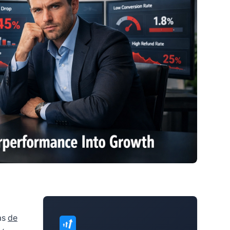
as
de