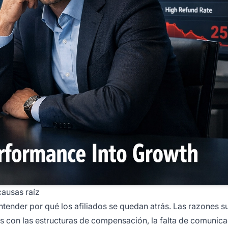
causas raíz
tender por qué los afiliados se quedan atrás. Las razones s
s con las estructuras de compensación, la falta de comunica