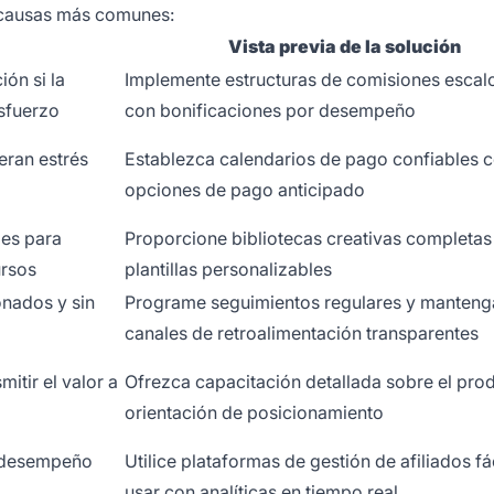
s causas más comunes:
Vista previa de la solución
ión si la
Implemente estructuras de comisiones esca
sfuerzo
con bonificaciones por desempeño
eran estrés
Establezca calendarios de pago confiables 
opciones de pago anticipado
des para
Proporcione bibliotecas creativas completas
ursos
plantillas personalizables
onados y sin
Programe seguimientos regulares y manteng
canales de retroalimentación transparentes
itir el valor a
Ofrezca capacitación detallada sobre el pro
orientación de posicionamiento
el desempeño
Utilice plataformas de gestión de afiliados fá
usar con analíticas en tiempo real