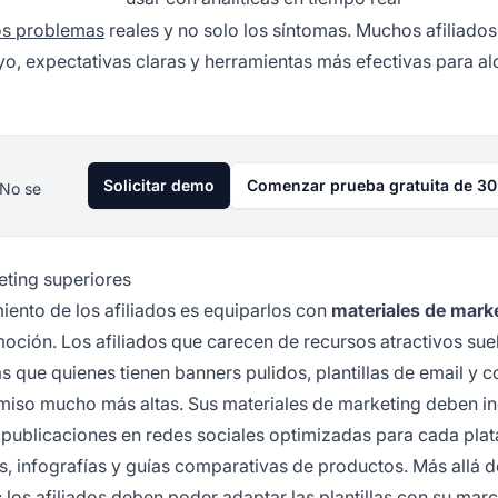
os problemas
reales y no solo los síntomas. Muchos afiliado
, expectativas claras y herramientas más efectivas para al
Solicitar demo
Comenzar prueba gratuita de 30
 No se
keting superiores
iento de los afiliados es equiparlos con
materiales de mark
moción. Los afiliados que carecen de recursos atractivos sue
 que quienes tienen banners pulidos, plantillas de email y 
iso mucho más altas. Sus materiales de marketing deben inc
e publicaciones en redes sociales optimizadas para cada pla
s, infografías y guías comparativas de productos. Más allá d
: los afiliados deben poder adaptar las plantillas con su marc