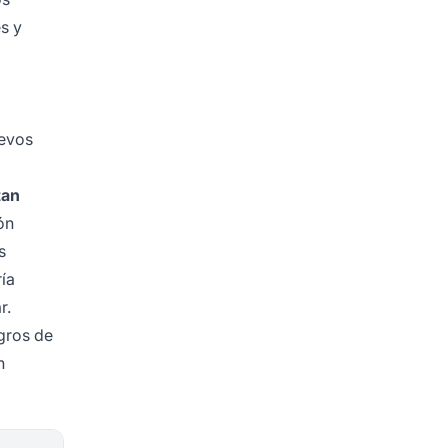
es y
uevos
tan
ón
s
ía
r.
gros de
n