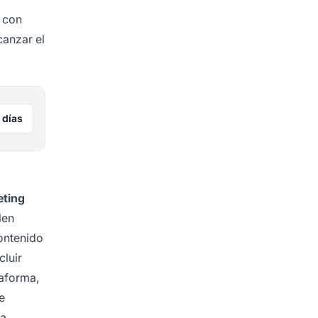
s con
canzar el
 días
eting
len
contenido
luir
taforma,
e
a,