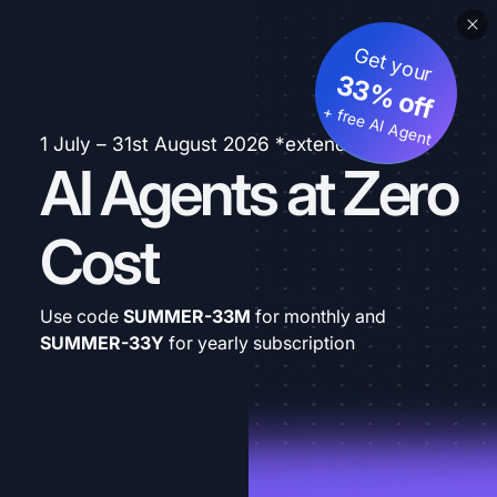
Get your
33% off
+ free AI Agent
1 July – 31st August 2026 *extended
AI Agents at Zero
Cost
Use code
SUMMER-33M
for monthly and
SUMMER-33Y
for yearly subscription