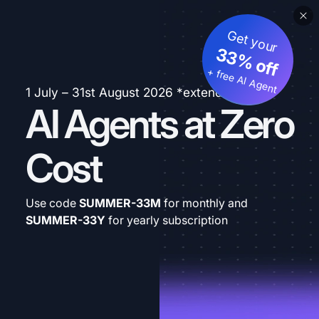
Get your
33% off
+ free AI Agent
1 July – 31st August 2026 *extended
AI Agents at Zero
Cost
Use code
SUMMER-33M
for monthly and
SUMMER-33Y
for yearly subscription