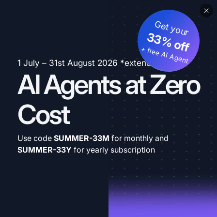
Get your
33% off
+ free AI Agent
1 July – 31st August 2026 *extended
AI Agents at Zero
Cost
Use code
SUMMER-33M
for monthly and
SUMMER-33Y
for yearly subscription