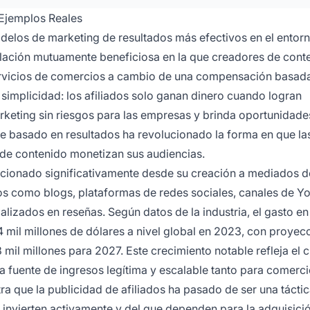
 Ejemplos Reales
delos de marketing de resultados más efectivos en el entorno
relación mutuamente beneficiosa en la que creadores de cont
ervicios de comercios a cambio de una compensación basad
simplicidad: los afiliados solo ganan dinero cuando logran
arketing sin riesgos para las empresas y brinda oportunidade
ue basado en resultados ha revolucionado la forma en que la
de contenido monetizan sus audiencias.
lucionado significativamente desde su creación a mediados d
os como blogs, plataformas de redes sociales, canales de Y
alizados en reseñas. Según datos de la industria, el gasto en
mil millones de dólares a nivel global en 2023, con proyec
mil millones para 2027. Este crecimiento notable refleja el c
a fuente de ingresos legítima y escalable tanto para comer
ra que la publicidad de afiliados ha pasado de ser una tácti
s invierten activamente y del que dependen para la adquisici