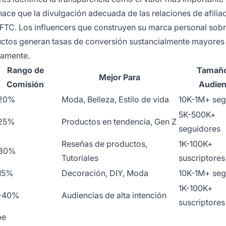
hace que la divulgación adecuada de las relaciones de afilia
 FTC. Los influencers que construyen su marca personal sobr
ctos generan tasas de conversión sustancialmente mayores
damente.
Rango de
Tamaño
Mejor Para
Comisión
Audien
20%
Moda, Belleza, Estilo de vida
10K-1M+ seg
5K-500K+
25%
Productos en tendencia, Gen Z
seguidores
Reseñas de productos,
1K-100K+
-30%
Tutoriales
suscriptores
15%
Decoración, DIY, Moda
10K-1M+ seg
1K-100K+
-40%
Audiencias de alta intención
suscriptores
be