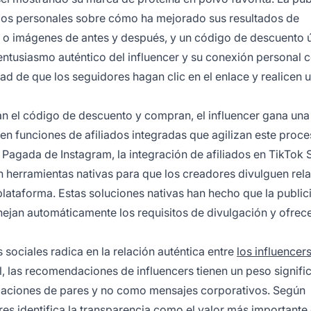
onios personales sobre cómo ha mejorado sus resultados de
o o imágenes de antes y después, y un código de descuento 
 entusiasmo auténtico del influencer y su conexión personal c
d de que los seguidores hagan clic en el enlace y realicen 
an el código de descuento y compran, el influencer gana una
n funciones de afiliados integradas que agilizan este proce
 Pagada de Instagram, la integración de afiliados en TikTok 
herramientas nativas para que los creadores divulguen rel
 plataforma. Estas soluciones nativas han hecho que la publi
ejan automáticamente los requisitos de divulgación y ofrec
s sociales radica en la relación auténtica entre
los influencer
l, las recomendaciones de influencers tienen un peso signifi
aciones de pares y no como mensajes corporativos. Según
res identifica la transparencia como el valor más importante