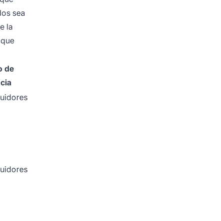
dos sea
e la
 que
 de
cia
uidores
uidores