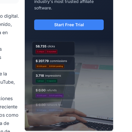
industry's most trusted affiliate
software.
 digital.
enido,
Start Free Trial
a en
s
s
e la
ouTube,
ciones
reciente
cios como
ca de
ón de