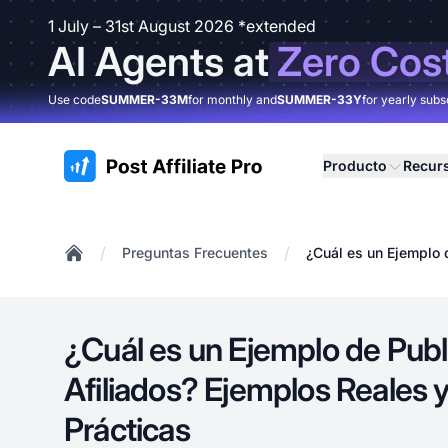
1 July – 31st August 2026 *extended
AI Agents at
Zero Cos
Use code
SUMMER-33M
for monthly and
SUMMER-33Y
for yearly subs
:site.title
Producto
Recur
/
/
Preguntas Frecuentes
¿Cuál es un Ejemplo 
Home
¿Cuál es un Ejemplo de Publ
Afiliados? Ejemplos Reales 
Prácticas