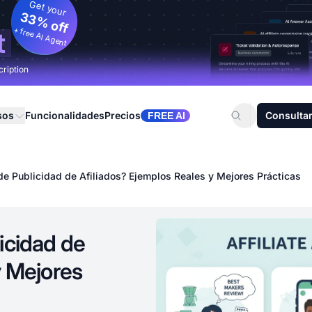
Get your
33% off
+ free AI Agent
t
cription
sos
Funcionalidades
Precios
Consultar
FREE AI
de Publicidad de Afiliados? Ejemplos Reales y Mejores Prácticas
icidad de
y Mejores