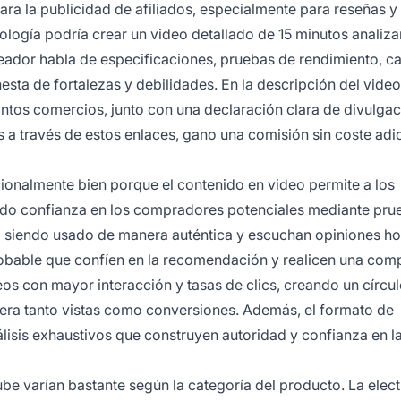
ra la publicidad de afiliados, especialmente para reseñas y
logía podría crear un video detallado de 15 minutos analiza
creador habla de especificaciones, pruebas de rendimiento, c
sta de fortalezas y debilidades. En la descripción del video
tintos comercios, junto con una declaración clara de divulgac
s a través de estos enlaces, gano una comisión sin coste adi
onalmente bien porque el contenido en video permite a los
do confianza en los compradores potenciales mediante pru
o siendo usado de manera auténtica y escuchan opiniones h
obable que confíen en la recomendación y realicen una comp
s con mayor interacción y tasas de clics, creando un círcu
nera tanto vistas como conversiones. Además, el formato de
lisis exhaustivos que construyen autoridad y confianza en l
e varían bastante según la categoría del producto. La elec