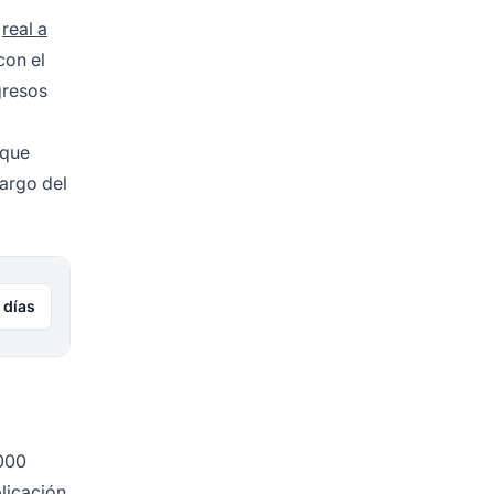
r
real a
con el
gresos
 que
largo del
 días
,000
licación