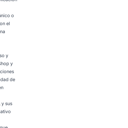
único o
on el
una
so y
Shop y
aciones
cidad de
en
s
y sus
cativo
 que