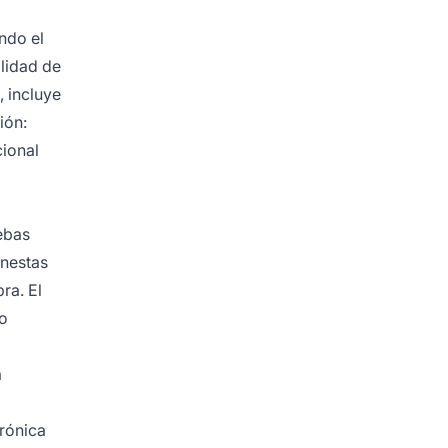
ndo el
alidad de
, incluye
ión:
cional
ebas
onestas
ra. El
lo
a
trónica