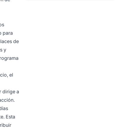
os
o para
nlaces de
s y
 programa
io, el
 dirige a
acción.
días
te. Esta
ribuir