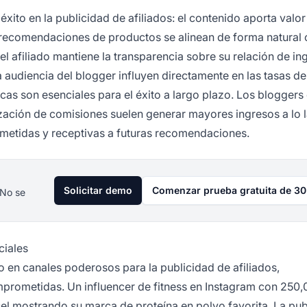
xito en la publicidad de afiliados: el contenido aporta valo
s recomendaciones de productos se alinean de forma natural 
el afiliado mantiene la transparencia sobre su relación de in
a audiencia del blogger influyen directamente en las tasas de
cas son esenciales para el éxito a largo plazo. Los bloggers
ización de comisiones suelen generar mayores ingresos a lo 
etidas y receptivas a futuras recomendaciones.
Solicitar demo
Comenzar prueba gratuita de 30
 No se
ciales
o en canales poderosos para la publicidad de afiliados,
mprometidas. Un influencer de fitness en Instagram con 250
sel mostrando su marca de proteína en polvo favorita. La pub