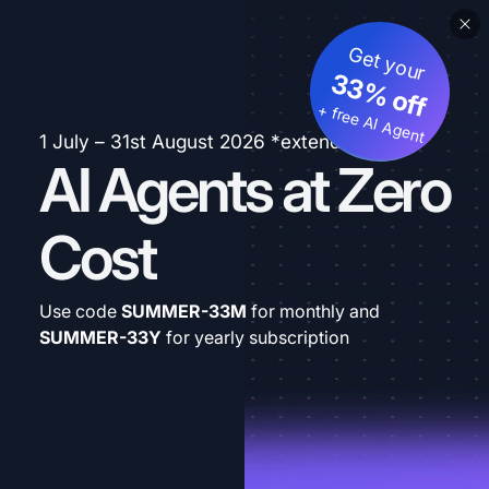
Get your
33% off
+ free AI Agent
1 July – 31st August 2026 *extended
AI Agents at Zero
Cost
Use code
SUMMER-33M
for monthly and
SUMMER-33Y
for yearly subscription