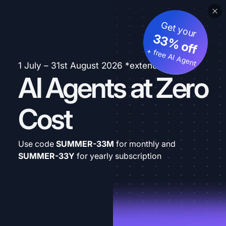
Get your
33% off
+ free AI Agent
1 July – 31st August 2026 *extended
AI Agents at Zero
Cost
Use code
SUMMER-33M
for monthly and
SUMMER-33Y
for yearly subscription