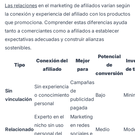
Las relaciones
en el marketing de afiliados varían según
la conexión y experiencia del afiliado con los productos
que promociona. Comprender estas diferencias ayuda
tanto a comerciantes como a afiliados a establecer
expectativas adecuadas y construir alianzas
sostenibles.
Potencial
Conexión del
Mejor
Inv
Tipo
de
afiliado
para
de 
conversión
Campañas
Sin experiencia
Sin
de
o conocimiento
Bajo
Míni
vinculación
publicidad
personal
pagada
Experto en el
Marketing
nicho sin uso
en redes
Relacionado
Medio
Mod
personal del
sociales e