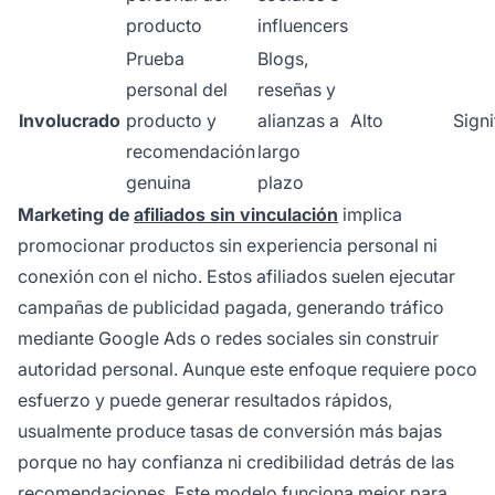
producto
influencers
Prueba
Blogs,
personal del
reseñas y
Involucrado
producto y
alianzas a
Alto
Signi
recomendación
largo
genuina
plazo
Marketing de
afiliados sin vinculación
implica
promocionar productos sin experiencia personal ni
conexión con el nicho. Estos afiliados suelen ejecutar
campañas de publicidad pagada, generando tráfico
mediante Google Ads o redes sociales sin construir
autoridad personal. Aunque este enfoque requiere poco
esfuerzo y puede generar resultados rápidos,
usualmente produce tasas de conversión más bajas
porque no hay confianza ni credibilidad detrás de las
recomendaciones. Este modelo funciona mejor para