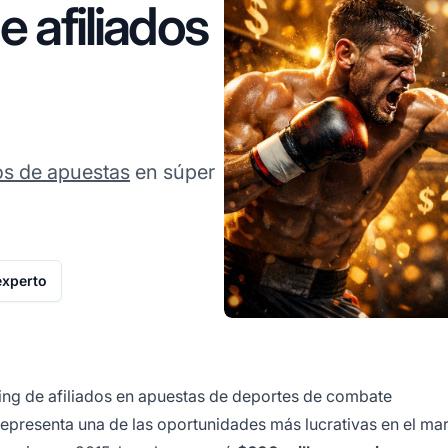
e afiliados
dos de apuestas
en súper
experto
ting de afiliados en apuestas de deportes de combate
presenta una de las oportunidades más lucrativas en el mar