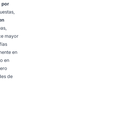
 por
uestas,
en
eas,
ece mayor
fías
mente en
ho en
pero
des de