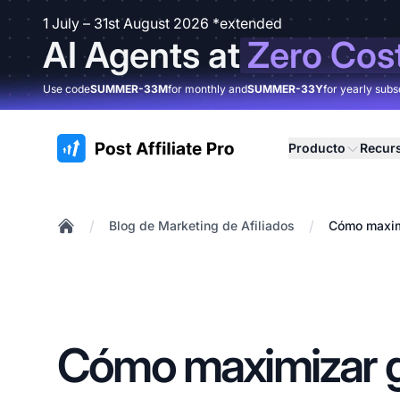
1 July – 31st August 2026 *extended
AI Agents at
Zero Cos
Use code
SUMMER-33M
for monthly and
SUMMER-33Y
for yearly subs
:site.title
Producto
Recur
/
/
Blog de Marketing de Afiliados
Cómo maximi
Home
Cómo maximizar 