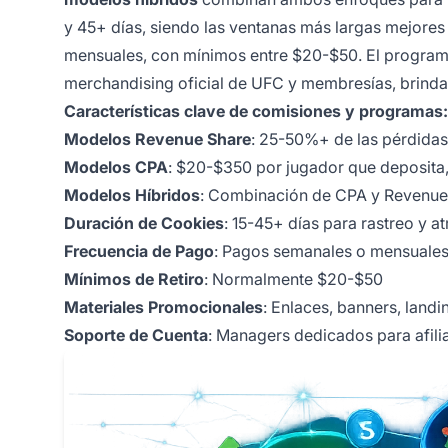
y 45+ días, siendo las ventanas más largas mejores 
mensuales, con mínimos entre $20-$50. El programa
merchandising oficial de UFC y membresías, brinda
Características clave de comisiones y programas:
Modelos Revenue Share
: 25-50%+ de las pérdidas
Modelos CPA
: $20-$350 por jugador que deposita
Modelos Híbridos
: Combinación de CPA y Revenue
Duración de Cookies
: 15-45+ días para rastreo y a
Frecuencia de Pago
: Pagos semanales o mensuales
Mínimos de Retiro
: Normalmente $20-$50
Materiales Promocionales
: Enlaces, banners, land
Soporte de Cuenta
: Managers dedicados para afili