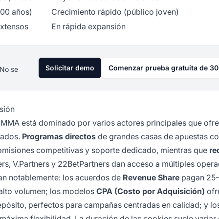
100 años)
Crecimiento rápido (público joven)
extensos
En rápida expansión
Solicitar demo
Comenzar prueba gratuita de 30
 No se
sión
 MMA está dominado por varios actores principales que ofr
iados.
Programas directos
de grandes casas de apuestas c
comisiones competitivas y soporte dedicado, mientras que
re
rs, V.Partners y 22BetPartners dan acceso a múltiples oper
ían notablemente: los acuerdos de
Revenue Share
pagan 25
e alto volumen; los modelos
CPA (Costo por Adquisición)
ofr
pósito, perfectos para campañas centradas en calidad; y lo
ima flexibilidad. La duración de las cookies suele variar 