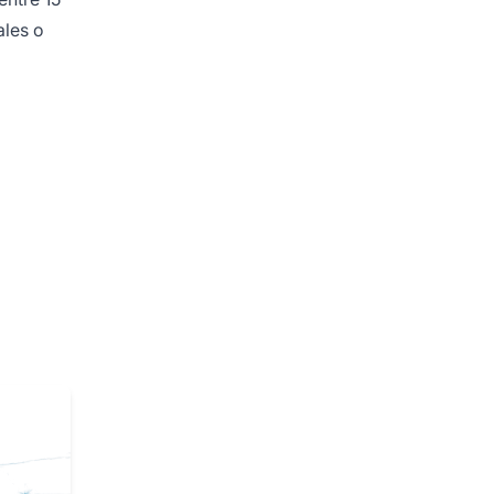
ales o