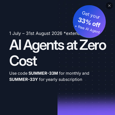
Get your
33% off
+ free AI Agent
1 July – 31st August 2026 *extended
AI Agents at Zero
Cost
Use code
SUMMER-33M
for monthly and
SUMMER-33Y
for yearly subscription