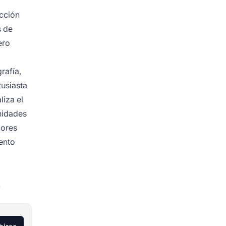
ección
s de
ero
rafía,
tusiasta
iza el
nidades
dores
ento
.