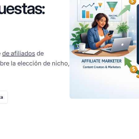
uestas:
e
de afiliados
de
bre la elección de nicho,
ta