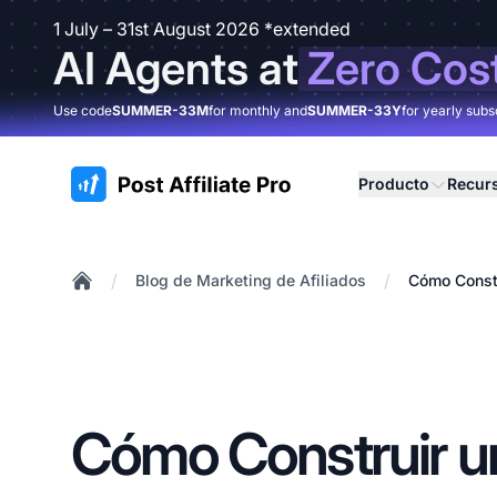
1 July – 31st August 2026 *extended
AI Agents at
Zero Cos
Use code
SUMMER-33M
for monthly and
SUMMER-33Y
for yearly subs
:site.title
Producto
Recur
/
/
Blog de Marketing de Afiliados
Cómo Constr
Home
Cómo Construir u