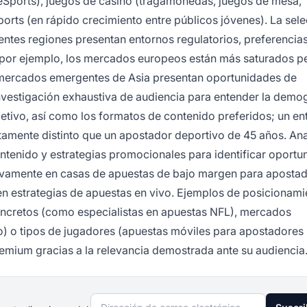
 eSports), juegos de casino (tragamonedas, juegos de mesa,
ports (en rápido crecimiento entre públicos jóvenes). La sel
entes regiones presentan entornos regulatorios, preferencia
 por ejemplo, los mercados europeos están más saturados p
s mercados emergentes de Asia presentan oportunidades de
vestigación exhaustiva de audiencia para entender la demog
etivo, así como los formatos de contenido preferidos; un en
amente distinto que un apostador deportivo de 45 años. Anal
ntenido y estrategias promocionales para identificar oportu
ivamente en casas de apuestas de bajo margen para aposta
n estrategias de apuestas en vivo. Ejemplos de posicionami
oncretos (como especialistas en apuestas NFL), mercados
) o tipos de jugadores (apuestas móviles para apostadores
remium gracias a la relevancia demostrada ante su audiencia
Dirección de correo electrónico