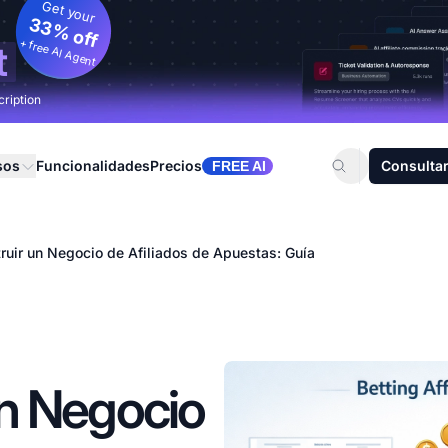
Get your
33% off
+ free AI Agent
t
cription
sos
Funcionalidades
Precios
Consultar
FREE AI
uir un Negocio de Afiliados de Apuestas: Guía
n Negocio