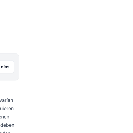
 días
varían
quieren
ienen
s deben