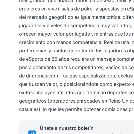
más grande, que abarca fútbol, baloncesto, tenis y
crupieres en vivo), salas de póker y apuestas en eS
del mercado geográfico es igualmente crítica: difer
jugadores y niveles de competencia muy variados;
ofrecen mayor valor por jugador, mientras que lo
crecimiento con menos competencia. Realiza una in
preferencias y puntos de dolor de tus jugadores obj
de eSports de 25 años requiere un mensaje complet
posicionamiento de tus competidores, vacíos de co
de diferenciación—quizás especializándote exclus
que buscan valor, o posicionándote como experto e
exitoso incluyen afiliados que dominan deportes c
geográficos (operadores enfocados en Reino Unido
casuales), lo que les permite obtener comisiones p
Únete a nuestro boletín