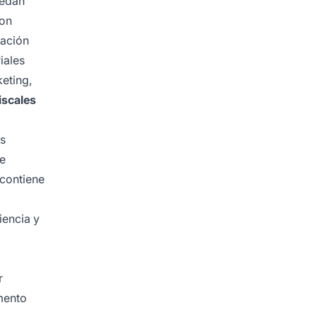
uedan
on
mación
iales
keting,
iscales
as
ue
 contiene
iencia y
r
gmento