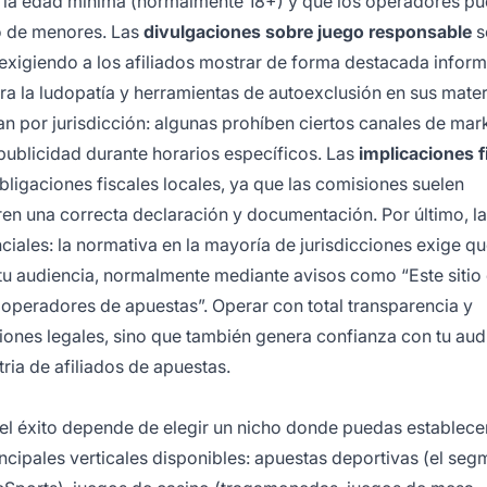
n la edad mínima (normalmente 18+) y que los operadores p
go de menores. Las
divulgaciones sobre juego responsable
s
exigiendo a los afiliados mostrar de forma destacada infor
ra la ludopatía y herramientas de autoexclusión en sus mater
an por jurisdicción: algunas prohíben ciertos canales de mar
publicidad durante horarios específicos. Las
implicaciones f
bligaciones fiscales locales, ya que las comisiones suelen
ren una correcta declaración y documentación. Por último, l
iales: la normativa en la mayoría de jurisdicciones exige q
 tu audiencia, normalmente mediante avisos como “Este sitio
operadores de apuestas”. Operar con total transparencia y
ones legales, sino que también genera confianza con tu aud
tria de afiliados de apuestas.
y el éxito depende de elegir un nicho donde puedas establece
ncipales verticales disponibles: apuestas deportivas (el se