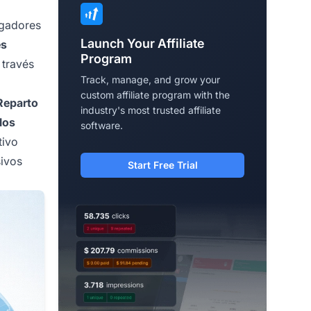
ugadores
Launch Your Affiliate
es
Program
 través
Track, manage, and grow your
custom affiliate program with the
Reparto
industry's most trusted affiliate
los
software.
tivo
sivos
Start Free Trial