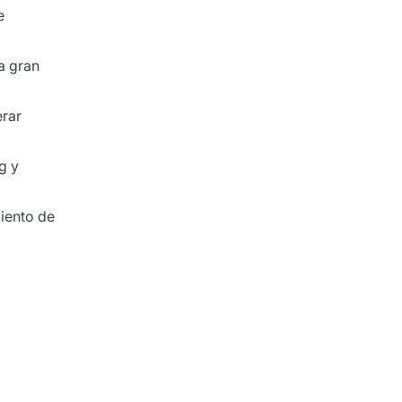
e
na gran
erar
g
y
iento de