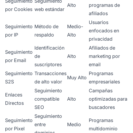
Seguimiento
Seguimiento
Alto
programas de
por Cookies
web estándar
afiliados
Usuarios
Seguimiento
Método de
Medio-
enfocados en
por IP
respaldo
Alto
privacidad
Identificación
Afiliados de
Seguimiento
de
Alto
marketing por
por Email
suscriptores
email
Seguimiento
Transacciones
Programas
Muy Alto
S2S
de alto valor
empresariales
Seguimiento
Campañas
Enlaces
compatible
Alto
optimizadas para
Directos
SEO
buscadores
Seguimiento
Seguimiento
Programas
entre
Medio
por Pixel
multidominio
dominios