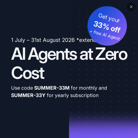
Get your
33% off
+ free AI Agent
1 July – 31st August 2026 *extended
AI Agents at Zero
Cost
Use code
SUMMER-33M
for monthly and
SUMMER-33Y
for yearly subscription