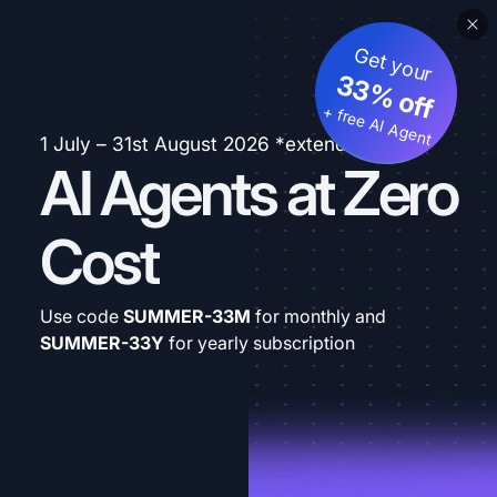
Get your
33% off
+ free AI Agent
1 July – 31st August 2026 *extended
AI Agents at Zero
Cost
Use code
SUMMER-33M
for monthly and
SUMMER-33Y
for yearly subscription