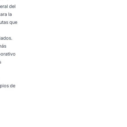
eral del
ara la
putas que
iados.
más
borativo
s
,
ipios de