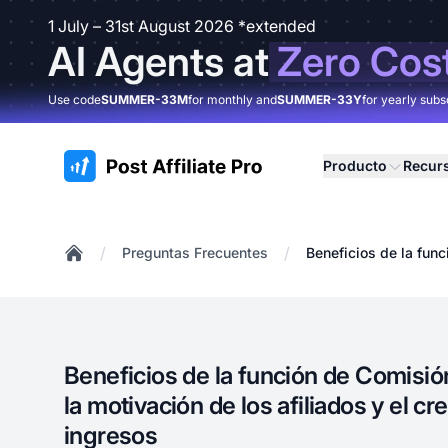
1 July – 31st August 2026 *extended
AI Agents at
Zero Cos
Use code
SUMMER-33M
for monthly and
SUMMER-33Y
for yearly subs
:site.title
Producto
Recur
/
/
Preguntas Frecuentes
Beneficios de la func
Home
Beneficios de la función de Comisió
la motivación de los afiliados y el cr
ingresos