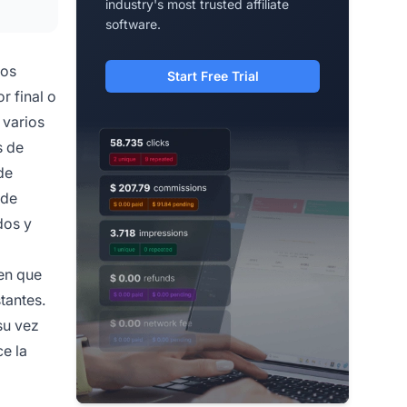
industry's most trusted affiliate
software.
dos
Start Free Trial
r final o
 varios
s de
de
 de
dos y
en que
tantes.
su vez
e la