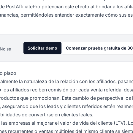
 PostAffiliatePro potencian este efecto al brindar a los afil
ganancias, permitiéndoles entender exactamente cómo sus e
Solicitar demo
Comenzar prueba gratuita de 30
 No se
go plazo
mente la naturaleza de la relación con los afiliados, pasan
 los afiliados reciben comisión por cada venta referida, des
s productos que promocionan. Este cambio de perspectiva los
, asegurando que los leads y clientes referidos estén realme
lidades de convertirse en clientes leales.
 las empresas al mejorar el valor de
vida del cliente
(LTV). L
es recurrentes o ventas múltiples del mismo cliente se sient