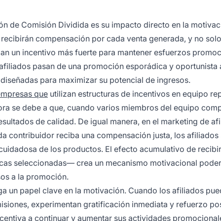
ión de Comisión Dividida es su impacto directo en la motiva
e recibirán compensación por cada venta generada, y no sol
llan un incentivo más fuerte para mantener esfuerzos promo
s afiliados pasan de una promoción esporádica y oportunista 
 diseñadas para maximizar su potencial de ingresos.
empresas que
utilizan estructuras de incentivos en equipo re
jora se debe a que, cuando varios miembros del equipo comp
sultados de calidad. De igual manera, en el marketing de afi
a contribuidor reciba una compensación justa, los afiliados
idadosa de los productos. El efecto acumulativo de recibi
ocas seleccionadas— crea un mecanismo motivacional pode
sos a la promoción.
ega un papel clave en la motivación. Cuando los afiliados pu
siones, experimentan gratificación inmediata y refuerzo pos
incentiva a continuar y aumentar sus actividades promocional