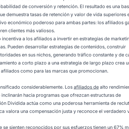
babilidad de conversión y retención. El resultado es una ba
 que demuestra tasas de retención y valor de vida superiores 
tivo económico poderoso para ambas partes: los afiliados g
ren clientes más valiosos.
incentiva a los afiliados a invertir en estrategias de marketi
as. Pueden desarrollar estrategias de contenidos, construir
ridades en sus nichos, generando tráfico constante y de c
amiento a corto plazo a una estrategia de largo plazo crea un
s afiliados como para las marcas que promocionan.
tensificado considerablemente. Los
afiliados de
alto rendimie
inclinarán hacia programas que ofrezcan estructuras de
ión Dividida actúa como una poderosa herramienta de reclu
arca valora una compensación justa y reconoce el verdadero 
e se sienten
reconocidos por
sus esfuerzos tienen un 67% 