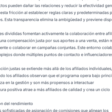
ctos pueden dañar las relaciones y reducir la efectividad gen
sta fricción al establecer reglas claras y predeterminadas p
tes. Esta transparencia elimina la ambigüedad y previene dis
nes divididas fomentan activamente la colaboración entre afil
una compensación justa por sus aportes a una venta, están 
amente o colaborar en campañas conjuntas. Este entorno cola
plejos donde múltiples puntos de contacto e influenciadore
ón justas se extiende más allá de los afiliados individuales
ndo los afiliados observan que el programa opera bajo princ
za en la gestión y son más propensos a interactuar
ura positiva atrae a más afiliados de calidad y crea un ciclo
ón del rendimiento
s sofisticadas de asignación de comisiones que alinean los