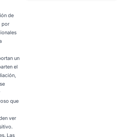
ción de
o por
cionales
a
portan un
arten el
liación,
 se
r
roso que
eden ver
itivo.
es. Las