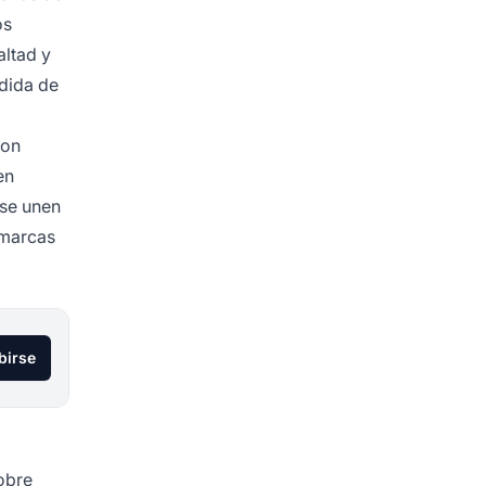
os
altad y
dida de
con
en
 se unen
 marcas
birse
sobre