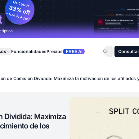
Get your
33% off
+ free AI Agent
t
cription
sos
Funcionalidades
Precios
Consultar
FREE AI
ión de Comisión Dividida: Maximiza la motivación de los afiliados y
n Dividida: Maximiza
ecimiento de los