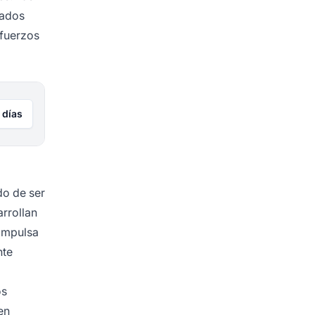
iados
sfuerzos
 días
do de ser
arrollan
 impulsa
nte
os
en