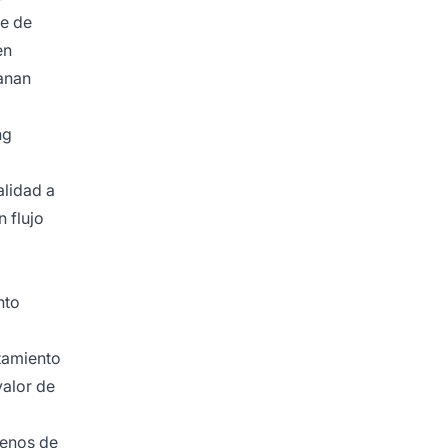
se de
en
anan
ng
alidad a
 flujo
nto
tamiento
valor de
menos de