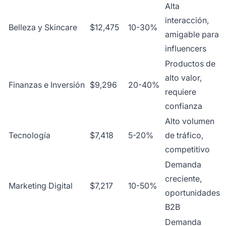
Alta
interacción,
Belleza y Skincare
$12,475
10-30%
amigable para
influencers
Productos de
alto valor,
Finanzas e Inversión
$9,296
20-40%
requiere
confianza
Alto volumen
Tecnología
$7,418
5-20%
de tráfico,
competitivo
Demanda
creciente,
Marketing Digital
$7,217
10-50%
oportunidades
B2B
Demanda