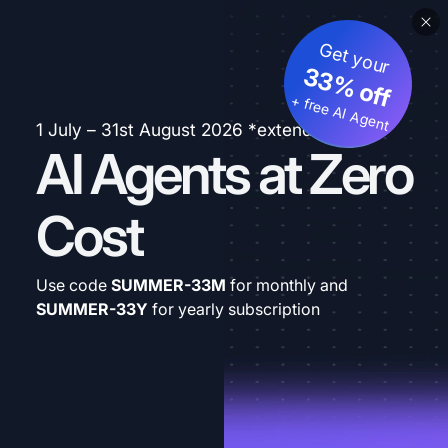
Get your
33% off
+ free AI Agent
1 July – 31st August 2026 *extended
AI Agents at Zero
Cost
Use code
SUMMER-33M
for monthly and
SUMMER-33Y
for yearly subscription