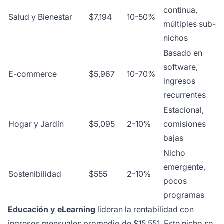
continua,
Salud y Bienestar
$7,194
10-50%
múltiples sub-
nichos
Basado en
software,
E-commerce
$5,967
10-70%
ingresos
recurrentes
Estacional,
Hogar y Jardín
$5,095
2-10%
comisiones
bajas
Nicho
emergente,
Sostenibilidad
$555
2-10%
pocos
programas
Educación y eLearning
lideran la rentabilidad con
ingresos mensuales promedio de $15,551. Este nicho se