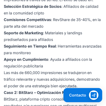
Selección Estratégica de Socios
: Afiliados de calidad
en la comunidad cripto
Comisiones Competitivas
: RevShare de 35-40%, en la
parte alta del mercado
Soporte de Marketing
: Materiales y landings
prediseñados para afiliados
Seguimiento en Tiempo Real
: Herramientas avanzadas
para monitoreo
Apoyo en Cumplimiento
: Ayuda a afiliados con la
regulación publicitaria
Las más de 660,000 impresiones se tradujeron en
tráfico relevante y nuevas adquisiciones, demostrando
el poder de una estrategia bien ejecutada.
Caso 2: BitStarz – Optimización Multicanal
Contacto
BitStarz, plataforma cripto consolidada, obtuvo
resultados aún superiores con un enfoque multicanal.