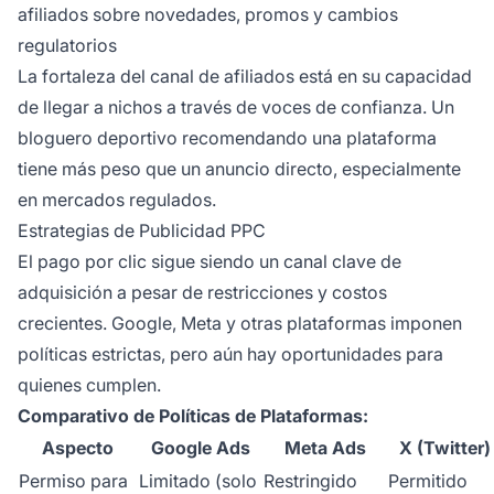
afiliados sobre novedades, promos y cambios
regulatorios
La fortaleza del canal de afiliados está en su capacidad
de llegar a nichos a través de voces de confianza. Un
bloguero deportivo recomendando una plataforma
tiene más peso que un anuncio directo, especialmente
en mercados regulados.
Estrategias de Publicidad PPC
El pago por clic sigue siendo un canal clave de
adquisición a pesar de restricciones y costos
crecientes. Google, Meta y otras plataformas imponen
políticas estrictas, pero aún hay oportunidades para
quienes cumplen.
Comparativo de Políticas de Plataformas:
Aspecto
Google Ads
Meta Ads
X (Twitter)
Permiso para
Limitado (solo
Restringido
Permitido