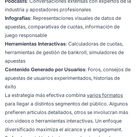
Podcasts
: Conversaciones extensas con expertos de la
industria y apostadores profesionales
Infografías
: Representaciones visuales de datos de
apuestas, comparativas de cuotas, información de
juego responsable
Herramientas Interactivas
: Calculadoras de cuotas,
herramientas de gestión de bankroll, simuladores de
apuestas
Contenido Generado por Usuarios
: Foros, consejos de
apuestas de usuarios experimentados, historias de
éxito
La estrategia más efectiva combina
varios formatos
para llegar a distintos segmentos del público. Algunos
prefieren artículos detallados, otros se involucran más
con videos o herramientas interactivas. Un enfoque
diversificado maximiza el alcance y el engagement.