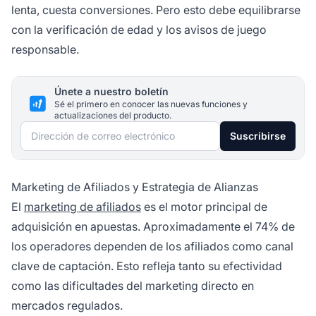
lenta, cuesta conversiones. Pero esto debe equilibrarse
con la verificación de edad y los avisos de juego
responsable.
Únete a nuestro boletín
Sé el primero en conocer las nuevas funciones y
actualizaciones del producto.
Dirección de correo electrónico
Suscribirse
Marketing de Afiliados y Estrategia de Alianzas
El
marketing de afiliados
es el motor principal de
adquisición en apuestas. Aproximadamente el 74% de
los operadores dependen de los afiliados como canal
clave de captación. Esto refleja tanto su efectividad
como las dificultades del marketing directo en
mercados regulados.