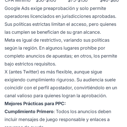
CPA Mínimo
$50-$100
$75-$150
$40-$80
Google Ads exige preaprobación y solo permite
operadores licenciados en jurisdicciones aprobadas.
Sus políticas estrictas limitan el acceso, pero quienes
las cumplen se benefician de su gran alcance.
Meta es igual de restrictivo, variando sus políticas
según la región. En algunos lugares prohíbe por
completo anuncios de apuestas; en otros, los permite
bajo estrictos requisitos.
X (antes Twitter) es más flexible, aunque sigue
exigiendo cumplimiento riguroso. Su audiencia suele
coincidir con el perfil apostador, convirtiéndolo en un
canal valioso para quienes logran la aprobación.
Mejores Prácticas para PPC:
Cumplimiento Primero
: Todos los anuncios deben
incluir mensajes de juego responsable y enlaces a