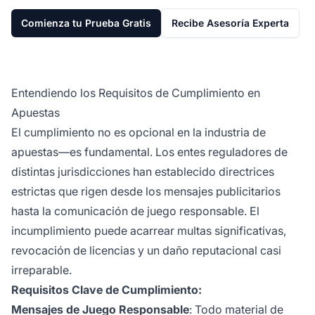
Comienza tu Prueba Gratis
Recibe Asesoría Experta
Entendiendo los Requisitos de Cumplimiento en
Apuestas
El cumplimiento no es opcional en la industria de
apuestas—es fundamental. Los entes reguladores de
distintas jurisdicciones han establecido directrices
estrictas que rigen desde los mensajes publicitarios
hasta la comunicación de juego responsable. El
incumplimiento puede acarrear multas significativas,
revocación de licencias y un daño reputacional casi
irreparable.
Requisitos Clave de Cumplimiento:
Mensajes de Juego Responsable
: Todo material de