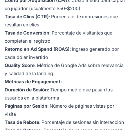
Costo por Adquisición (CPA)
: Costo medio para captar
un jugador (usualmente $50-$200)
Tasa de Clics (CTR)
: Porcentaje de impresiones que
resultan en clics
Tasa de Conversión
: Porcentaje de visitantes que
completan el registro
Retorno en Ad Spend (ROAS)
: Ingreso generado por
cada dólar invertido
Quality Score
: Métrica de Google Ads sobre relevancia
y calidad de la landing
Métricas de Engagement:
Duración de Sesión
: Tiempo medio que pasan los
usuarios en la plataforma
Páginas por Sesión
: Número de páginas vistas por
visita
Tasa de Rebote
: Porcentaje de sesiones sin interacción