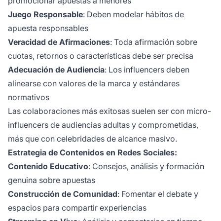
promocionar apuestas a menores
Juego Responsable
: Deben modelar hábitos de
apuesta responsables
Veracidad de Afirmaciones
: Toda afirmación sobre
cuotas, retornos o características debe ser precisa
Adecuación de Audiencia
: Los influencers deben
alinearse con valores de la marca y estándares
normativos
Las colaboraciones más exitosas suelen ser con micro-
influencers de audiencias adultas y comprometidas,
más que con celebridades de alcance masivo.
Estrategia de Contenidos en Redes Sociales:
Contenido Educativo
: Consejos, análisis y formación
genuina sobre apuestas
Construcción de Comunidad
: Fomentar el debate y
espacios para compartir experiencias