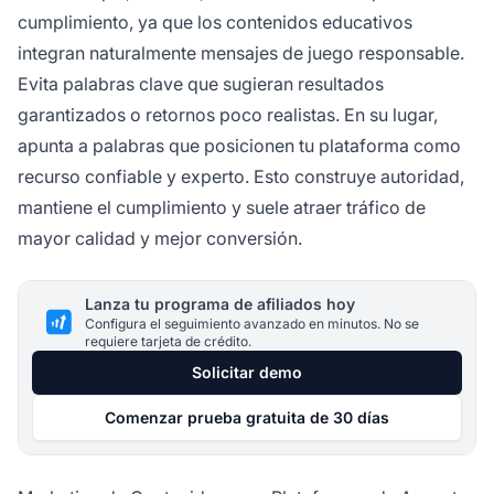
cumplimiento, ya que los contenidos educativos
integran naturalmente mensajes de juego responsable.
Evita palabras clave que sugieran resultados
garantizados o retornos poco realistas. En su lugar,
apunta a palabras que posicionen tu plataforma como
recurso confiable y experto. Esto construye autoridad,
mantiene el cumplimiento y suele atraer tráfico de
mayor calidad y mejor conversión.
Lanza tu programa de afiliados hoy
Configura el seguimiento avanzado en minutos. No se
requiere tarjeta de crédito.
Solicitar demo
Comenzar prueba gratuita de 30 días