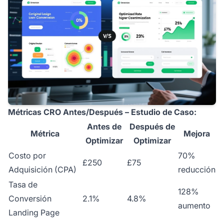
Métricas CRO Antes/Después – Estudio de Caso:
Antes de
Después de
Métrica
Mejora
Optimizar
Optimizar
Costo por
70%
£250
£75
Adquisición (CPA)
reducción
Tasa de
128%
Conversión
2.1%
4.8%
aumento
Landing Page