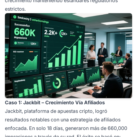
crecimiento manteniendo estándares regulatorios
estrictos.
Caso 1: Jackbit – Crecimiento Vía Afiliados
Jackbit, plataforma de apuestas cripto, logró
resultados notables con una estrategia de afiliados
enfocada. En solo 18 días, generaron más de 660,000
impresiones a través de su red. El éxito se basó en: