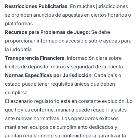
Restricciones Publicitarias
: En muchas jurisdicciones
se prohíben anuncios de apuestas en ciertos horarios o
plataformas
Recursos para Problemas de Juego
: Se debe
proporcionar información accesible sobre ayudas para
la ludopatía
Transparencia Financiera
: Información clara sobre
límites de depósito, retiros y seguridad de la cuenta
Normas Específicas por Jurisdicción
: Cada país o
estado puede tener requisitos únicos que deben
cumplirse
El escenario regulatorio está en constante evolución. Lo
que hoy es conforme, mañana puede requerir ajustes
ante nuevas normativas. Los operadores exitosos
mantienen equipos de cumplimiento dedicados y
auditan regularmente su contenido para garantizar la