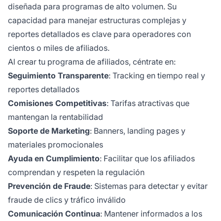
diseñada para programas de alto volumen. Su
capacidad para manejar estructuras complejas y
reportes detallados es clave para operadores con
cientos o miles de afiliados.
Al crear tu programa de afiliados, céntrate en:
Seguimiento Transparente
: Tracking en tiempo real y
reportes detallados
Comisiones Competitivas
: Tarifas atractivas que
mantengan la rentabilidad
Soporte de Marketing
: Banners, landing pages y
materiales promocionales
Ayuda en Cumplimiento
: Facilitar que los afiliados
comprendan y respeten la regulación
Prevención de Fraude
: Sistemas para detectar y evitar
fraude de clics y tráfico inválido
Comunicación Continua
: Mantener informados a los