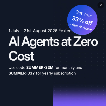
Get your
33% off
+ free AI Agent
1 July – 31st August 2026 *extended
AI Agents at Zero
Cost
Use code
SUMMER-33M
for monthly and
SUMMER-33Y
for yearly subscription