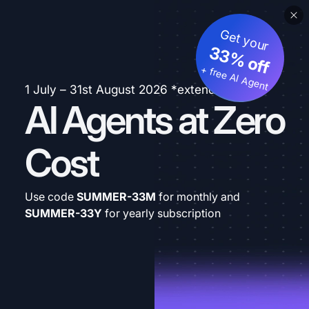
Get your
33% off
+ free AI Agent
1 July – 31st August 2026 *extended
AI Agents at Zero
Cost
Use code
SUMMER-33M
for monthly and
SUMMER-33Y
for yearly subscription