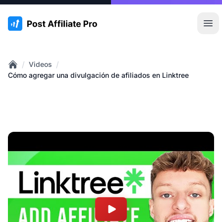
:site.title
Abr
/
/
Videos
Home
Cómo agregar una divulgación de afiliados en Linktree