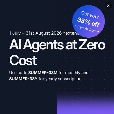
Get your
33% off
+ free AI Agent
1 July – 31st August 2026 *extended
AI Agents at Zero
Cost
Use code
SUMMER-33M
for monthly and
SUMMER-33Y
for yearly subscription