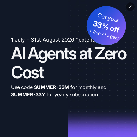
Get your
33% off
+ free AI Agent
1 July – 31st August 2026 *extended
AI Agents at Zero
Cost
Use code
SUMMER-33M
for monthly and
SUMMER-33Y
for yearly subscription