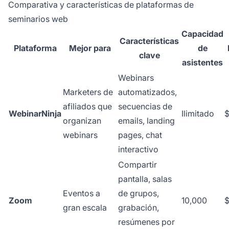
Comparativa y características de plataformas de
seminarios web
Capacidad
Características
Plataforma
Mejor para
de
clave
asistentes
Webinars
Marketers de
automatizados,
afiliados que
secuencias de
WebinarNinja
Ilimitado
$
organizan
emails, landing
webinars
pages, chat
interactivo
Compartir
pantalla, salas
Eventos a
de grupos,
Zoom
10,000
$
gran escala
grabación,
resúmenes por