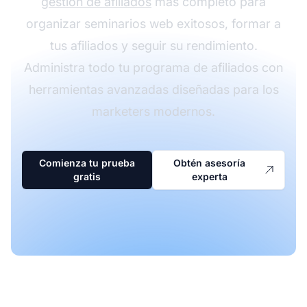
gestión de afiliados
más completo para
organizar seminarios web exitosos, formar a
tus afiliados y seguir su rendimiento.
Administra todo tu programa de afiliados con
herramientas avanzadas diseñadas para los
marketers modernos.
Comienza tu prueba
Obtén asesoría
gratis
experta