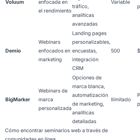
Voluum
enfocada en
Variable
tráfico,
p
el rendimiento
analíticas
avanzadas
Landing pages
Webinars
personalizables,
Demio
enfocados en
encuestas,
500
$
marketing
integración
CRM
Opciones de
marca blanca,
Webinars de
automatización
P
BigMarker
marca
Ilimitado
de marketing,
p
personalizada
analíticas
detalladas
Cómo encontrar seminarios web a través de
comunidades en línea