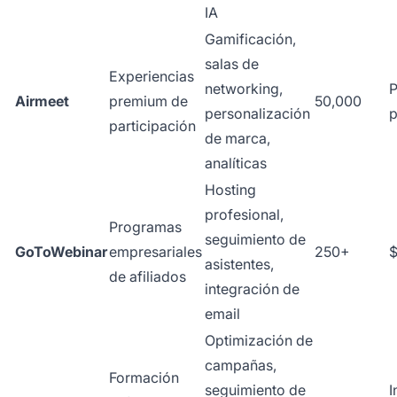
IA
Gamificación,
salas de
Experiencias
networking,
P
Airmeet
premium de
50,000
personalización
p
participación
de marca,
analíticas
Hosting
profesional,
Programas
seguimiento de
GoToWebinar
empresariales
250+
$
asistentes,
de afiliados
integración de
email
Optimización de
campañas,
Formación
seguimiento de
I