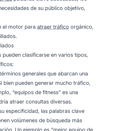
necesidades de su público objetivo,
n el motor para
atraer tráfico
orgánico,
iliados.
liados
s
pueden clasificarse en varios tipos,
ficos:
términos generales que abarcan una
i bien pueden generar mucho tráfico,
plo, “equipos de fitness” es una
ía atraer consultas diversas.
u especificidad, las palabras clave
 tienen volúmenes de búsqueda más
ación. Un ejemplo es “mejor equipo de