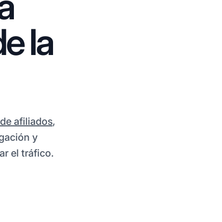
a
e la
de afiliados
,
igación y
 el tráfico.