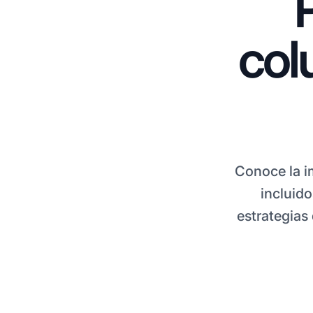
col
Conoce la i
incluido
estrategias