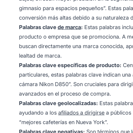
gimnasio para espacios pequeños”. Estas pala
conversión más altas debido a su naturaleza d
Palabras clave
de marca
:
Estas palabras incl
producto o empresa que se promociona. A men
buscan directamente una marca conocida, apr
lealtad de marca.
Palabras clave específicas de producto:
Cent
particulares, estas palabras clave indican un
cámara Nikon D850”. Son cruciales para dirig
avanzados en el proceso de compra.
Palabras clave geolocalizadas:
Estas palabra
ayudando a los
afiliados a dirigirse
a públicos 
“mejores cafeterías en Nueva York”.
Palabras clave negativas
:
Son términos que l