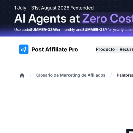
1 July – 31st August 2026 *extended
AI Agents at
Zero Cos
Use code
SUMMER-33M
for monthly and
SUMMER-33Y
for yearly subs
:site.title
Producto
Recur
/
/
Glosario de Marketing de Afiliados
Palabras
Home