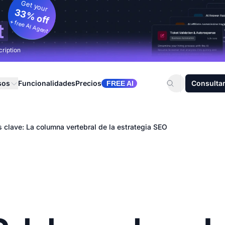
Get your
33% off
+ free AI Agent
t
cription
sos
Funcionalidades
Precios
Consultar
FREE AI
 clave: La columna vertebral de la estrategia SEO