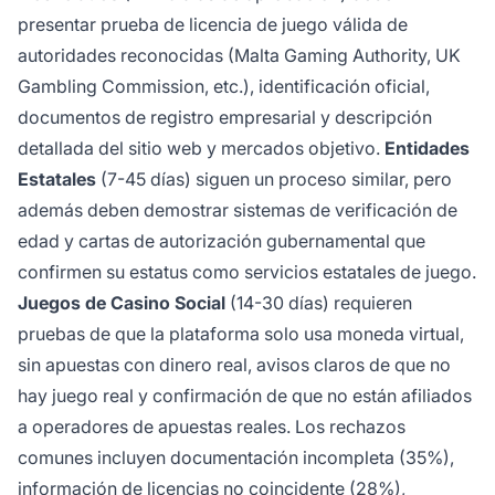
presentar prueba de licencia de juego válida de
autoridades reconocidas (Malta Gaming Authority, UK
Gambling Commission, etc.), identificación oficial,
documentos de registro empresarial y descripción
detallada del sitio web y mercados objetivo.
Entidades
Estatales
(7-45 días) siguen un proceso similar, pero
además deben demostrar sistemas de verificación de
edad y cartas de autorización gubernamental que
confirmen su estatus como servicios estatales de juego.
Juegos de Casino Social
(14-30 días) requieren
pruebas de que la plataforma solo usa moneda virtual,
sin apuestas con dinero real, avisos claros de que no
hay juego real y confirmación de que no están afiliados
a operadores de apuestas reales. Los rechazos
comunes incluyen documentación incompleta (35%),
información de licencias no coincidente (28%),