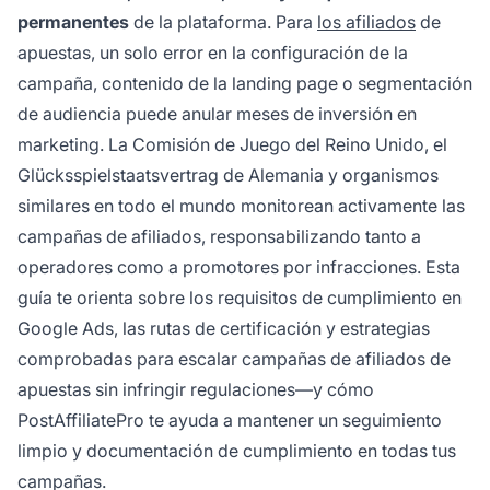
permanentes
de la plataforma. Para
los afiliados
de
apuestas, un solo error en la configuración de la
campaña, contenido de la landing page o segmentación
de audiencia puede anular meses de inversión en
marketing. La Comisión de Juego del Reino Unido, el
Glücksspielstaatsvertrag de Alemania y organismos
similares en todo el mundo monitorean activamente las
campañas de afiliados, responsabilizando tanto a
operadores como a promotores por infracciones. Esta
guía te orienta sobre los requisitos de cumplimiento en
Google Ads, las rutas de certificación y estrategias
comprobadas para escalar campañas de afiliados de
apuestas sin infringir regulaciones—y cómo
PostAffiliatePro te ayuda a mantener un seguimiento
limpio y documentación de cumplimiento en todas tus
campañas.