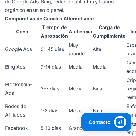
de Google Ads, Bing, redes de afiliados y tráfico
orgánico en un solo panel.
Comparativa de Canales Alternativos:
Tiempo de
Carga de
Canal
Audiencia
Id
Aprobación
Cumplimiento
Muy
Esca
Google Ads
21-45 días
Alta
grande
bra
Cam
Bing Ads
7-14 días
Media
Media
eco
Crip
Blockchain-
3-7 días
Media
Baja
reg
Ads
rest
Redes de
Enf
1-3 días
Media
Baja
Afiliados
cum
Contacto
Reta
Facebook
5-10 días
Grande
Alta
eng