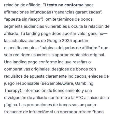
relación de afiliado. El
texto no conforme
hace
afirmaciones infundadas (“ganancias garantizadas”,
“apuesta sin riesgo”), omite términos de bonos,
segmenta audiencias vulnerables u oculta la relación de
afiliado. Tu landing page debe aportar valor genuino—
las actualizaciones de Google 2025 apuntan
específicamente a “páginas delgadas de afiliados” que
solo redirigen usuarios sin aportar contenido original.
Una landing page conforme incluye reseñas o
comparativas originales, desglose de bonos con
requisitos de apuesta claramente indicados, enlaces de
juego responsable (BeGambleAware, Gambling
Therapy), información de licenciamiento y una
divulgación de afiliado conforme a la FTC al inicio de la
página. Las promociones de bonos son un punto
frecuente de infracción: si un operador ofrece “bono