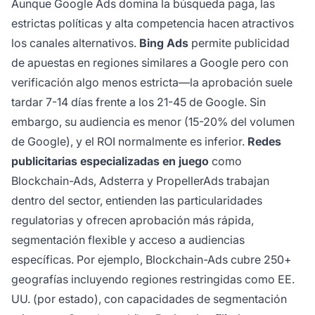
Aunque Google Ads domina la búsqueda paga, las
estrictas políticas y alta competencia hacen atractivos
los canales alternativos.
Bing Ads
permite publicidad
de apuestas en regiones similares a Google pero con
verificación algo menos estricta—la aprobación suele
tardar 7-14 días frente a los 21-45 de Google. Sin
embargo, su audiencia es menor (15-20% del volumen
de Google), y el ROI normalmente es inferior.
Redes
publicitarias especializadas en juego
como
Blockchain-Ads, Adsterra y PropellerAds trabajan
dentro del sector, entienden las particularidades
regulatorias y ofrecen aprobación más rápida,
segmentación flexible y acceso a audiencias
específicas. Por ejemplo, Blockchain-Ads cubre 250+
geografías incluyendo regiones restringidas como EE.
UU. (por estado), con capacidades de segmentación