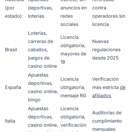
(por
deportivas,
anuncios en
contra
estado)
loterías
redes
operadores sin
sociales
licencia
Loterías,
Licencia
carreras de
Nuevas
obligatoria,
Brasil
caballos,
regulaciones
mayores de
juegos de
desde 2025
18
casino online
Apuestas
Licencia
Verificación
deportivas,
España
obligatoria,
más estricta
de
casino online,
mensaje RG
afiliados
bingo
Apuestas
Licencia
Auditorías de
deportivas,
obligatoria,
Italia
cumplimiento
casino online,
verificación
mensuales