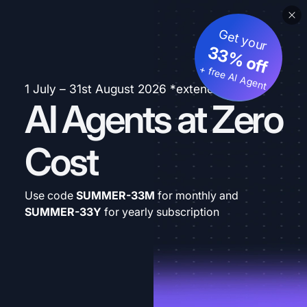
Get your
33% off
+ free AI Agent
1 July – 31st August 2026 *extended
AI Agents at Zero
Cost
Use code
SUMMER-33M
for monthly and
SUMMER-33Y
for yearly subscription