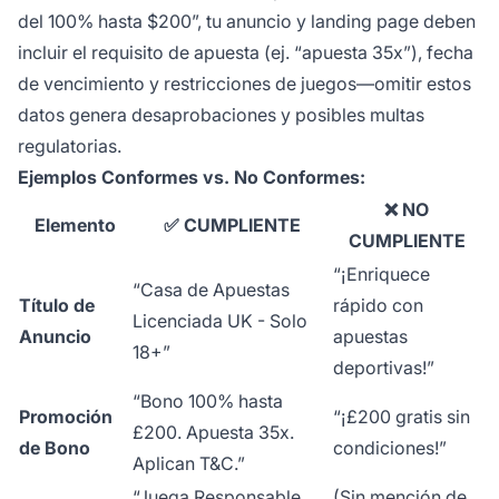
del 100% hasta $200”, tu anuncio y landing page deben
incluir el requisito de apuesta (ej. “apuesta 35x”), fecha
de vencimiento y restricciones de juegos—omitir estos
datos genera desaprobaciones y posibles multas
regulatorias.
Ejemplos Conformes vs. No Conformes:
❌ NO
Elemento
✅ CUMPLIENTE
CUMPLIENTE
“¡Enriquece
“Casa de Apuestas
Título de
rápido con
Licenciada UK - Solo
Anuncio
apuestas
18+”
deportivas!”
“Bono 100% hasta
Promoción
“¡£200 gratis sin
£200. Apuesta 35x.
de Bono
condiciones!”
Aplican T&C.”
“Juega Responsable.
(Sin mención de