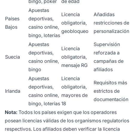
bingo, póker
de edad
Apuestas
Licencia
Añadidas
Países
deportivas,
obligatoria,
restricciones de
Bajos
casino online,
geobloqueo
personalización
bingo, loterías
Apuestas
Supervisión
Licencia
deportivas,
reforzada a
Suecia
obligatoria,
casino online,
campañas de
mensaje RG
bingo
afiliados
Apuestas
Licencia
Requisitos más
deportivas,
obligatoria,
Irlanda
estrictos de
casino online,
mayores de
documentación
bingo, loterías
18
Nota:
Todos los países exigen que los operadores
posean licencias válidas de los organismos regulatorios
respectivos. Los afiliados deben verificar la licencia