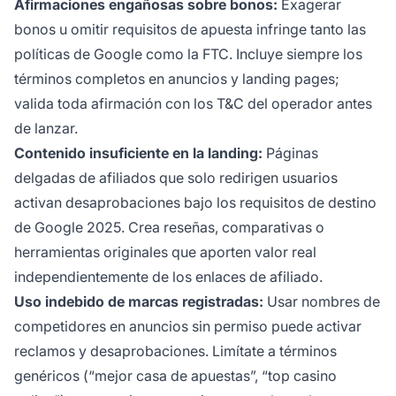
Afirmaciones engañosas sobre bonos:
Exagerar
bonos u omitir requisitos de apuesta infringe tanto las
políticas de Google como la FTC. Incluye siempre los
términos completos en anuncios y landing pages;
valida toda afirmación con los T&C del operador antes
de lanzar.
Contenido insuficiente en la landing:
Páginas
delgadas de afiliados que solo redirigen usuarios
activan desaprobaciones bajo los requisitos de destino
de Google 2025. Crea reseñas, comparativas o
herramientas originales que aporten valor real
independientemente de los enlaces de afiliado.
Uso indebido de marcas registradas:
Usar nombres de
competidores en anuncios sin permiso puede activar
reclamos y desaprobaciones. Limítate a términos
genéricos (“mejor casa de apuestas”, “top casino