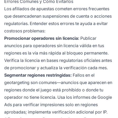
Errores Comunes y Cómo Evitarlos
Los afiliados de apuestas cometen errores frecuentes
que desencadenan suspensiones de cuenta o acciones
regulatorias. Entender estos errores te ayuda a evitar
costosos problemas:
Promocionar operadores sin licencia:
Publicar
anuncios para operadores sin licencia válida en tus
regiones es la vía más rápida al bloqueo permanente.
Verifica la licencia en bases regulatorias oficiales antes
de promocionar y actualiza la verificación cada mes.
Segmentar regiones restringidas:
Fallos en el
geotargeting son comunes—anuncios que aparecen en
regiones donde el juego está prohibido o donde tu
operador no tiene licencia. Usa los informes de Google
Ads para verificar impresiones solo en regiones
aprobadas; implementa verificación adicional por IP.