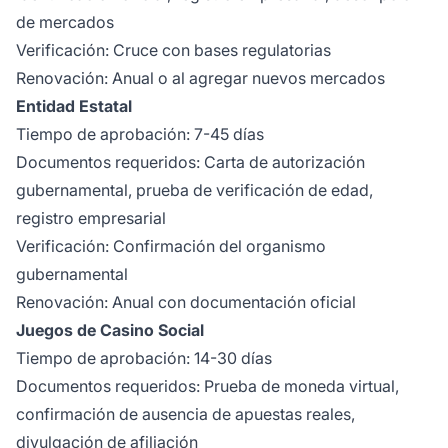
de mercados
Verificación: Cruce con bases regulatorias
Renovación: Anual o al agregar nuevos mercados
Entidad Estatal
Tiempo de aprobación: 7-45 días
Documentos requeridos: Carta de autorización
gubernamental, prueba de verificación de edad,
registro empresarial
Verificación: Confirmación del organismo
gubernamental
Renovación: Anual con documentación oficial
Juegos de Casino Social
Tiempo de aprobación: 14-30 días
Documentos requeridos: Prueba de moneda virtual,
confirmación de ausencia de apuestas reales,
divulgación de afiliación