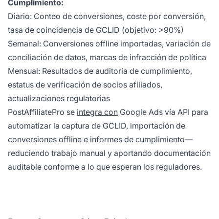
Cumplimiento:
Diario: Conteo de conversiones, coste por conversión,
tasa de coincidencia de GCLID (objetivo: >90%)
Semanal: Conversiones offline importadas, variación de
conciliación de datos, marcas de infracción de política
Mensual: Resultados de auditoría de cumplimiento,
estatus de verificación de socios afiliados,
actualizaciones regulatorias
PostAffiliatePro se
integra con
Google Ads vía API para
automatizar la captura de GCLID, importación de
conversiones offline e informes de cumplimiento—
reduciendo trabajo manual y aportando documentación
auditable conforme a lo que esperan los reguladores.