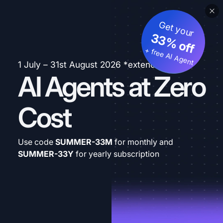
Get your
33% off
+ free AI Agent
1 July – 31st August 2026 *extended
AI Agents at Zero
Cost
Use code
SUMMER-33M
for monthly and
SUMMER-33Y
for yearly subscription