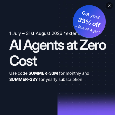
Get your
33% off
+ free AI Agent
1 July – 31st August 2026 *extended
AI Agents at Zero
Cost
Use code
SUMMER-33M
for monthly and
SUMMER-33Y
for yearly subscription