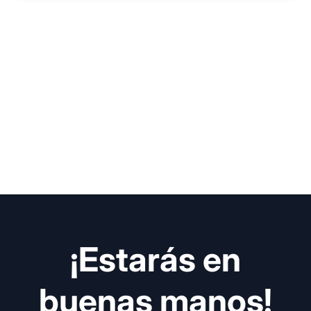
¡Estarás en
buenas manos!