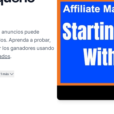
 anuncios puede
dos. Aprenda a probar,
ar los ganadores usando
iados
.
+1 más