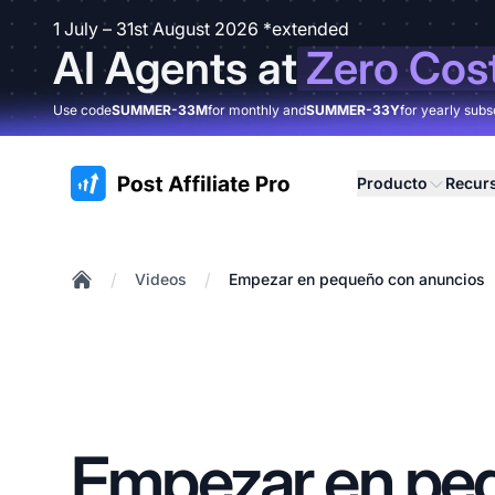
1 July – 31st August 2026 *extended
AI Agents at
Zero Cos
Use code
SUMMER-33M
for monthly and
SUMMER-33Y
for yearly subs
:site.title
Producto
Recur
/
/
Videos
Empezar en pequeño con anuncios
Home
Empezar en pe