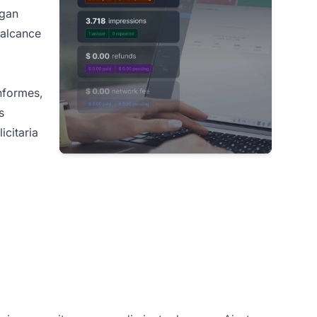
igan
 alcance
nformes,
s
icitaria