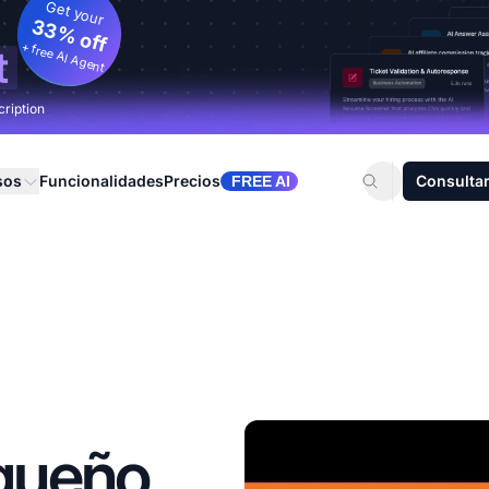
Get your
33% off
+ free AI Agent
t
cription
sos
Funcionalidades
Precios
Consultar
FREE AI
queño