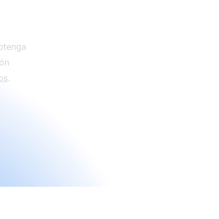
obtenga
ión
os
.