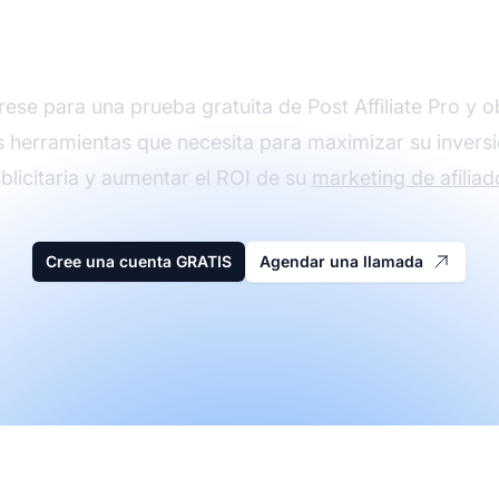
anuncios hoy
rese para una prueba gratuita de Post Affiliate Pro y 
s herramientas que necesita para maximizar su invers
blicitaria y aumentar el ROI de su
marketing de afiliad
Cree una cuenta GRATIS
Agendar una llamada