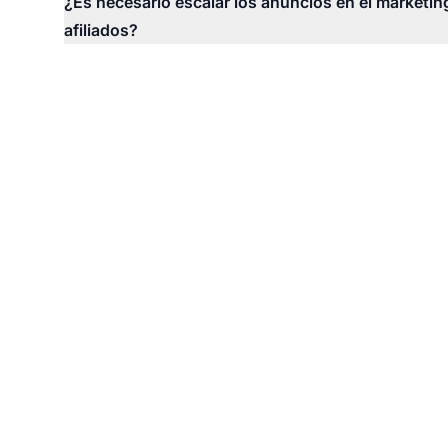
¿Es necesario escalar los anuncios en el marketin
afiliados?
Co