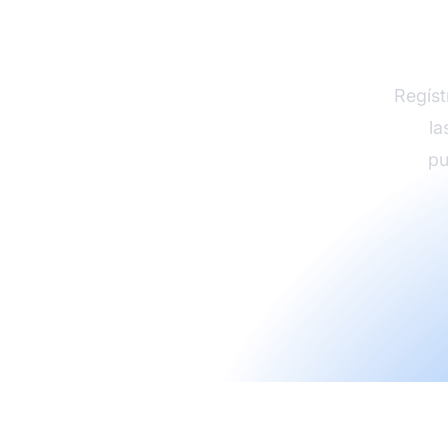
Regíst
la
pu