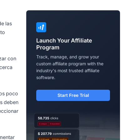
de las
nto
Launch Your Affiliate
Program
Track, manage, and grow your
zar con
custom affiliate program with the
 cerca
industry's most trusted affiliate
software.
ios poco
Start Free Trial
es deben
eccionar
umentar