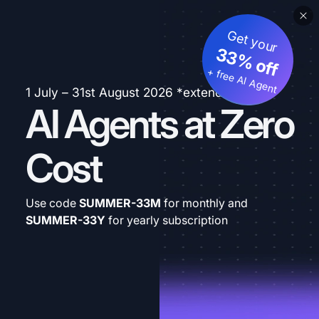
Get your
33% off
+ free AI Agent
1 July – 31st August 2026 *extended
AI Agents at Zero
Cost
Use code
SUMMER-33M
for monthly and
SUMMER-33Y
for yearly subscription