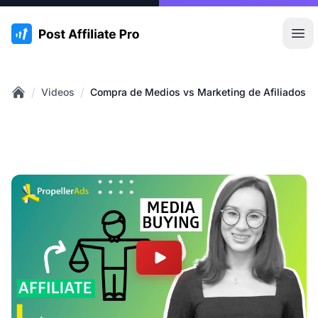
:site.title
Abr
/
/
Videos
Compra de Medios vs Marketing de Afiliados
Home