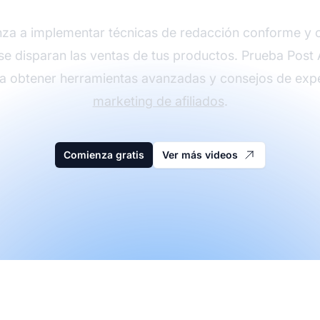
za a implementar técnicas de redacción conforme y 
e disparan las ventas de tus productos. Prueba Post Af
a obtener herramientas avanzadas y consejos de exp
marketing de afiliados
.
Comienza gratis
Ver más videos