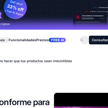
Get your
33% off
+ free AI Agent
t
cription
sos
Funcionalidades
Precios
Consultar
FREE AI
a hacer que tus productos sean irresistibles
conforme para