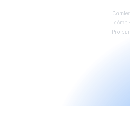
Comien
cómo s
Pro par