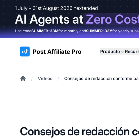
1 July – 31st August 2026 *extended
AI Agents at
Zero Cos
Use code
SUMMER-33M
for monthly and
SUMMER-33Y
for yearly subs
:site.title
Producto
Recur
/
/
Videos
Consejos de redacción conforme par
Home
Consejos de redacción 