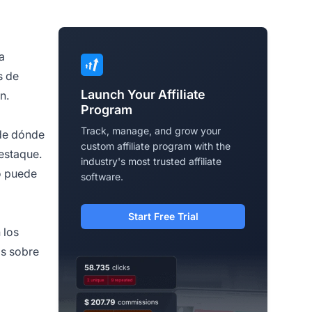
a
s de
Launch Your Affiliate
n.
Program
Track, manage, and grow your
 de dónde
custom affiliate program with the
estaque.
industry's most trusted affiliate
so puede
software.
Start Free Trial
 los
as sobre