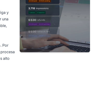
riga y
r una
ble,
. Por
y procesa
s alto