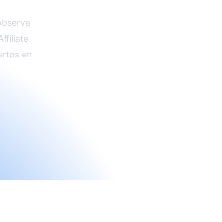
observa
filiate
ertos en