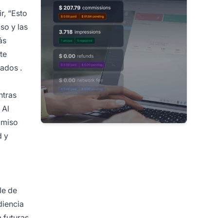
r, “Esto
so y las
ás
te
liados
.
ntras
 Al
omiso
d
y
le de
diencia
 futuras