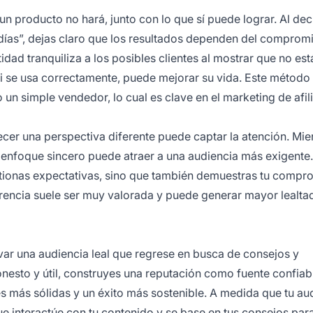
n producto no hará, junto con lo que sí puede lograr. Al deci
 días”, dejas claro que los resultados dependen del compromi
idad tranquiliza a los posibles clientes al mostrar que no est
si se usa correctamente, puede mejorar su vida. Este método 
un simple vendedor, lo cual es clave en el marketing de
afi
cer una perspectiva diferente puede captar la atención. Mie
 enfoque sincero puede atraer a una audiencia más exigente.
estionas expectativas, sino que también demuestras tu compr
sparencia suele ser muy valorada y puede generar mayor
lealta
ivar una audiencia leal que regrese en busca de consejos y
nesto y útil, construyes una
reputación
como fuente confiab
es más sólidas y un éxito más sostenible. A medida que tu au
 interactúe con tu contenido y se base en tus consejos para