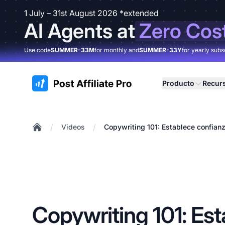
1 July – 31st August 2026 *extended
AI Agents at
Zero Cos
Use code
SUMMER-33M
for monthly and
SUMMER-33Y
for yearly subs
:site.title
Producto
Recur
/
/
Videos
Copywriting 101: Establece confianz
Home
Copywriting 101: Es