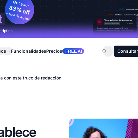
Get your
33% off
+ free AI Agent
t
cription
sos
Funcionalidades
Precios
Consultar
FREE AI
a con este truco de redacción
tablece