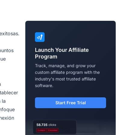
exitosas.
Launch Your Affiliate
 puntos
Program
que
Track, manage, and grow your
custom affiliate program with the
industry's most trusted affiliate
n
software.
tablecer
 la
Start Free Trial
enfoque
onexión