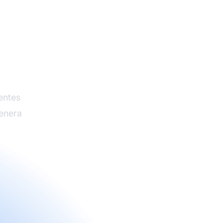
gratis
entes
genera