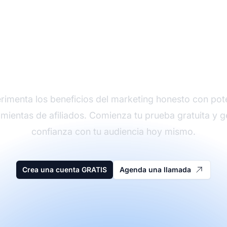
a Post Affiliate Pro 
rimenta los beneficios del marketing honesto con pot
mientas de afiliados. Comienza tu prueba gratuita y 
confianza con tu audiencia hoy mismo.
Crea una cuenta GRATIS
Agenda una llamada