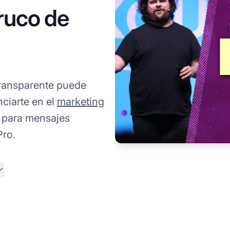
ruco de
ransparente puede
nciarte en el
marketing
s para mensajes
Pro.