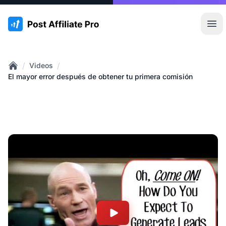
:site.title
Abr
/
/
Videos
Home
El mayor error después de obtener tu primera comisión