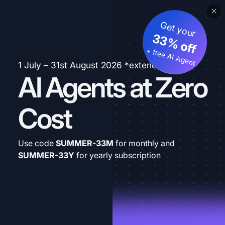
Get your
33% off
+ free AI Agent
1 July – 31st August 2026 *extended
AI Agents at Zero
Cost
Use code
SUMMER-33M
for monthly and
SUMMER-33Y
for yearly subscription