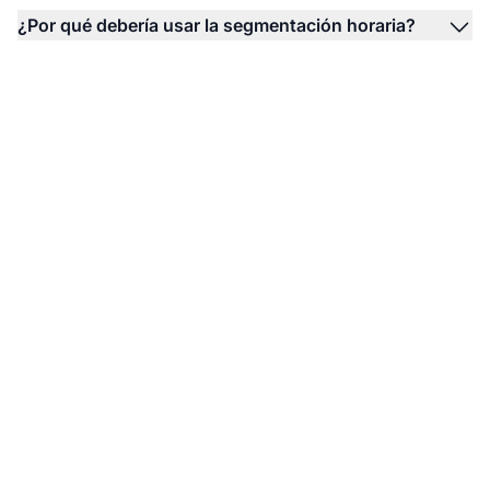
¿Por qué debería usar la segmentación horaria?
Impulsa tus campañas
con una segmentación
horaria inteligente