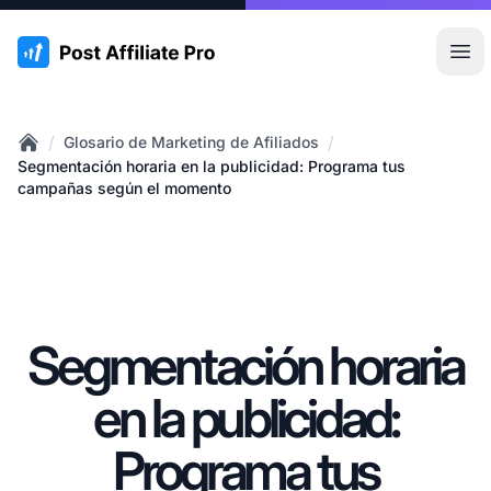
:site.title
Abr
/
/
Glosario de Marketing de Afiliados
Home
Segmentación horaria en la publicidad: Programa tus
campañas según el momento
Segmentación horaria
en la publicidad:
Programa tus