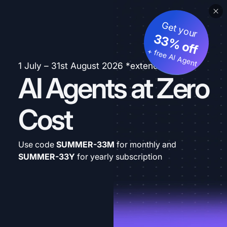
Get your
33% off
+ free AI Agent
1 July – 31st August 2026 *extended
AI Agents at Zero
Cost
Use code
SUMMER-33M
for monthly and
SUMMER-33Y
for yearly subscription