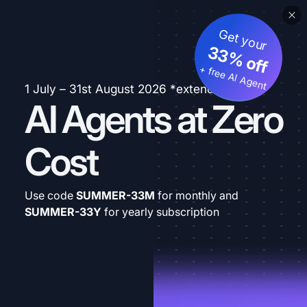
Get your
33% off
+ free AI Agent
1 July – 31st August 2026 *extended
AI Agents at Zero
Cost
Use code
SUMMER-33M
for monthly and
SUMMER-33Y
for yearly subscription