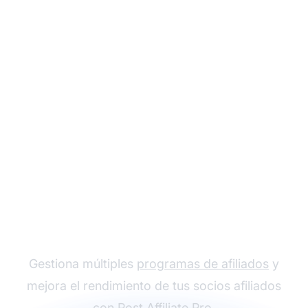
El líder en software de
afiliados
Gestiona múltiples
programas de afiliados
y
mejora el rendimiento de tus socios afiliados
con
Post Affiliate Pro
.