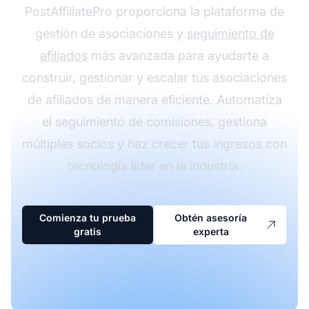
PostAffiliatePro proporciona la plataforma de
gestión de asociaciones y
seguimiento de
afiliados
más avanzada para ayudarte a
construir, gestionar y escalar tus asociaciones
de afiliados de manera eficiente. Automatiza
el seguimiento de comisiones, gestiona
múltiples socios y haz crecer tus ingresos con
tecnología líder en la industria.
Comienza tu prueba
Obtén asesoría
gratis
experta