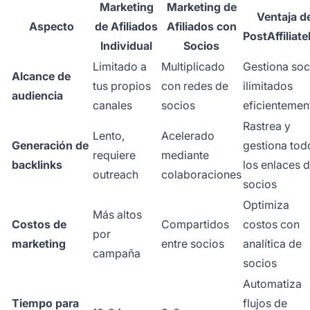
Marketing
Marketing de
Ventaja d
Aspecto
de Afiliados
Afiliados con
PostAffiliat
Individual
Socios
Limitado a
Multiplicado
Gestiona soc
Alcance de
tus propios
con redes de
ilimitados
audiencia
canales
socios
eficientemen
Rastrea y
Lento,
Acelerado
Generación de
gestiona tod
requiere
mediante
backlinks
los enlaces 
outreach
colaboraciones
socios
Optimiza
Más altos
Costos de
Compartidos
costos con
por
marketing
entre socios
analítica de
campaña
socios
Automatiza
Tiempo para
flujos de