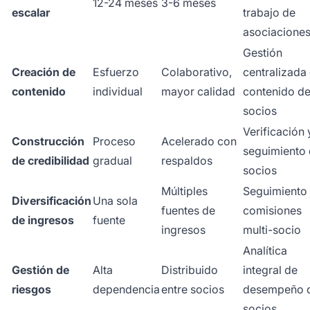
12-24 meses
3-6 meses
escalar
trabajo de
asociacione
Gestión
Creación de
Esfuerzo
Colaborativo,
centralizada
contenido
individual
mayor calidad
contenido d
socios
Verificación 
Construcción
Proceso
Acelerado con
seguimiento
de credibilidad
gradual
respaldos
socios
Múltiples
Seguimiento
Diversificación
Una sola
fuentes de
comisiones
de ingresos
fuente
ingresos
multi-socio
Analítica
Gestión de
Alta
Distribuido
integral de
riesgos
dependencia
entre socios
desempeño 
socios